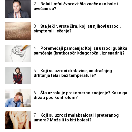
Bolni limfni čvorovi: šta znače ako bole i
uvećani su?
Šta je čir, vrste čira, koji su njihovi uzroci,
simptomi i lečenje?
Poremećaji pamćenja: Koji su uzroci gubitka
pamćenja (kratkoročni/dugoročni, iznenadni)?
Koji su uzroci drhtavice, unutrašnjeg
drhtanja tela i bez temperature?
Šta uzrokuje prekomerno znojenje? Kako ga
držati pod kontrolom?
Koji su uzroci malaksalosti i preteranog
umora? Može li to biti bolest?