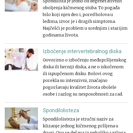
Spondiloza je jedno od degenerativnih
oboljenja kičmenog stuba. To pogađa
bilo koji njen deo i, pored bolova u
leđima, izvor je i drugih simptoma.
Najčešći je problem u srednjim i starijim
godinama života.
Izbočenje intervertebralnog diska
Govorimo o izbočenju međupršljenskog
diska ili herniji diska, a ne o iskočenom
ili ispupčenom disku. Bolovi ovog
porekla su intenzivni, značajno
pogoršavaju kvalitet života obolele
osobe i razlog su nesposobnosti za rad.
Spondilolisteza
Spondilolisteza je stručni naziv za
klizanje jednog kičmenog pršljena u
drugi. Ovo se dešava iz nekoliko razloga.