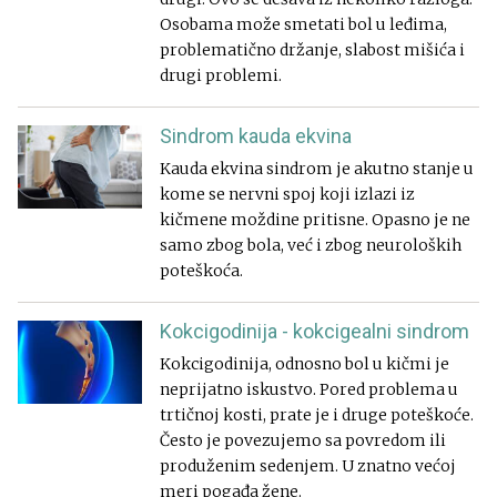
Osobama može smetati bol u leđima,
problematično držanje, slabost mišića i
drugi problemi.
Sindrom kauda ekvina
Kauda ekvina sindrom je akutno stanje u
kome se nervni spoj koji izlazi iz
kičmene moždine pritisne. Opasno je ne
samo zbog bola, već i zbog neuroloških
poteškoća.
Kokcigodinija - kokcigealni sindrom
Kokcigodinija, odnosno bol u kičmi je
neprijatno iskustvo. Pored problema u
trtičnoj kosti, prate je i druge poteškoće.
Često je povezujemo sa povredom ili
produženim sedenjem. U znatno većoj
meri pogađa žene.