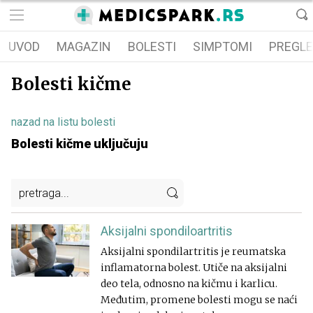
UVOD
MAGAZIN
BOLESTI
SIMPTOMI
PREGLE
Bolesti kičme
nazad na listu bolesti
Bolesti kičme uključuju
Aksijalni spondiloartritis
Aksijalni spondilartritis je reumatska
inflamatorna bolest. Utiče na aksijalni
deo tela, odnosno na kičmu i karlicu.
Međutim, promene bolesti mogu se naći