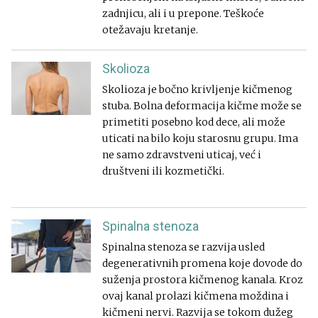
zadnjicu, ali i u prepone. Teškoće
otežavaju kretanje.
Skolioza
Skolioza je bočno krivljenje kičmenog
stuba. Bolna deformacija kičme može se
primetiti posebno kod dece, ali može
uticati na bilo koju starosnu grupu. Ima
ne samo zdravstveni uticaj, već i
društveni ili kozmetički.
Spinalna stenoza
Spinalna stenoza se razvija usled
degenerativnih promena koje dovode do
suženja prostora kičmenog kanala. Kroz
ovaj kanal prolazi kičmena moždina i
kičmeni nervi. Razvija se tokom dužeg