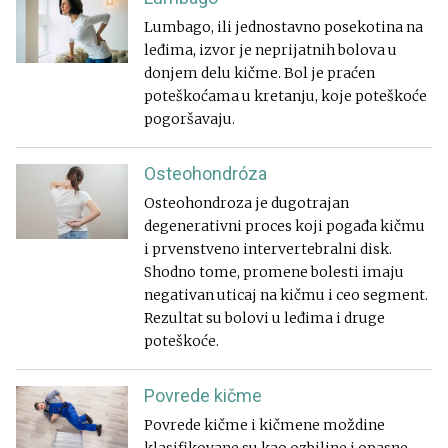
Lumbago, ili jednostavno posekotina na
leđima, izvor je neprijatnih bolova u
donjem delu kičme. Bol je praćen
poteškoćama u kretanju, koje poteškoće
pogoršavaju.
Osteohondróza
Osteohondroza je dugotrajan
degenerativni proces koji pogađa kičmu
i prvenstveno intervertebralni disk.
Shodno tome, promene bolesti imaju
negativan uticaj na kičmu i ceo segment.
Rezultat su bolovi u leđima i druge
poteškoće.
Povrede kičme
Povrede kičme i kičmene moždine