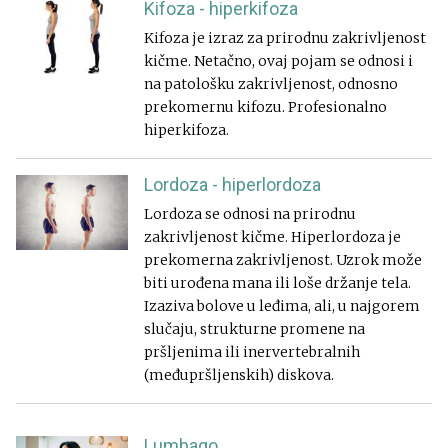
Kifoza - hiperkifoza
Kifoza je izraz za prirodnu zakrivljenost
kičme. Netačno, ovaj pojam se odnosi i
na patološku zakrivljenost, odnosno
prekomernu kifozu. Profesionalno
hiperkifoza.
Lordoza - hiperlordoza
Lordoza se odnosi na prirodnu
zakrivljenost kičme. Hiperlordoza je
prekomerna zakrivljenost. Uzrok može
biti urođena mana ili loše držanje tela.
Izaziva bolove u leđima, ali, u najgorem
slučaju, strukturne promene na
pršljenima ili inervertebralnih
(međupršljenskih) diskova.
Lumbago