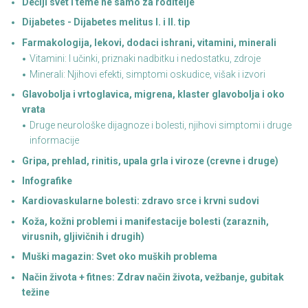
Dečiji svet i teme ne samo za roditelje
Dijabetes - Dijabetes melitus I. i II. tip
Farmakologija, lekovi, dodaci ishrani, vitamini, minerali
Vitamini: I učinki, priznaki nadbitku i nedostatku, zdroje
Minerali: Njihovi efekti, simptomi oskudice, višak i izvori
Glavobolja i vrtoglavica, migrena, klaster glavobolja i oko
vrata
Druge neurološke dijagnoze i bolesti, njihovi simptomi i druge
informacije
Gripa, prehlad, rinitis, upala grla i viroze (crevne i druge)
Infografike
Kardiovaskularne bolesti: zdravo srce i krvni sudovi
Koža, kožni problemi i manifestacije bolesti (zaraznih,
virusnih, gljivičnih i drugih)
Muški magazin: Svet oko muških problema
Način života + fitnes: Zdrav način života, vežbanje, gubitak
težine