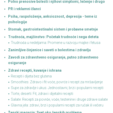
Polno prenosive bolesti i njihovi simptomi, lečenje i drugo
PR i reklamni članci
Psiha, raspoloženje, anksioznost, depresija - teme iz
psihologije
Stomak, gastrointestinalni sistem i probavne smetnje
Trudnoća, majčinstvo: Početak trudnoće i nega deteta
Trudnoća u nedeljama: Promene u razvoju majke i fetusa
Zanimljive činjenice i saveti o bolestima i zdravlju
Zavodi za zdravstveno osiguranje, putno zdravstveno
osiguranje
Zdravi recepti, kuvanje i ishrana
Recepti i dijeta bez glutena
Smoothies: Zdravo i fit voće, povrće i recept za mršavljenje
Supe za zdravlje i ukus: Jednostavni, brzi i popularni recepti
Torte, deserti: Fit, zdravi i dijetalni recepti
Salate: Recepti za povrće, voće, testenine i druge zdrave salate
Glavna jela: zdravi, brzi i popularni recepti za ručak ili večeru
Ženski magazin: Svet oko ženskih problema