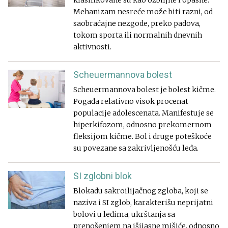
klasifikovane su kao ozbiljne i opasne.
Mehanizam nesreće može biti razni, od
saobraćajne nezgode, preko padova,
tokom sporta ili normalnih dnevnih
aktivnosti.
Scheuermannova bolest
Scheuermannova bolest je bolest kičme.
Pogađa relativno visok procenat
populacije adolescenata. Manifestuje se
hiperkifozom, odnosno prekomernom
fleksijom kičme. Bol i druge poteškoće
su povezane sa zakrivljenošću leđa.
SI zglobni blok
Blokadu sakroilijačnog zgloba, koji se
naziva i SI zglob, karakterišu neprijatni
bolovi u leđima, ukrštanja sa
prenošenjem na išijasne mišiće, odnosno