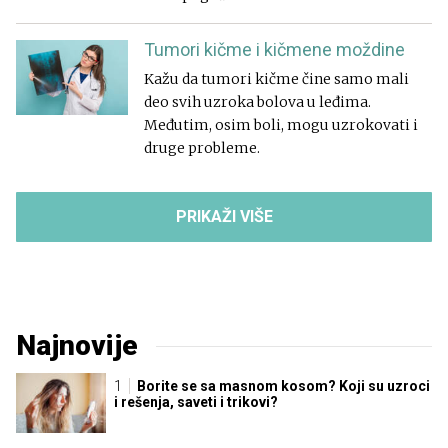
Tumori kičme i kičmene moždine
Kažu da tumori kičme čine samo mali
deo svih uzroka bolova u leđima.
Međutim, osim boli, mogu uzrokovati i
druge probleme.
PRIKAŽI VIŠE
Najnovije
Borite se sa masnom kosom? Koji su uzroci
i rešenja, saveti i trikovi?