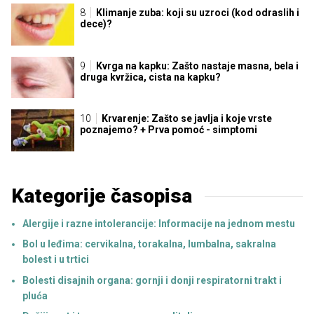
Klimanje zuba: koji su uzroci (kod odraslih i
dece)?
Kvrga na kapku: Zašto nastaje masna, bela i
druga kvržica, cista na kapku?
Krvarenje: Zašto se javlja i koje vrste
poznajemo? + Prva pomoć - simptomi
Kategorije časopisa
Alergije i razne intolerancije: Informacije na jednom mestu
Bol u leđima: cervikalna, torakalna, lumbalna, sakralna
bolest i u trtici
Bolesti disajnih organa: gornji i donji respiratorni trakt i
pluća