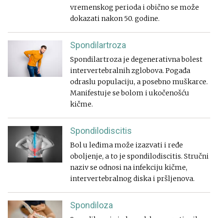
vremenskog perioda i obično se može
dokazati nakon 50. godine.
Spondilartroza
Spondilartroza je degenerativna bolest
intervertebralnih zglobova. Pogađa
odraslu populaciju, a posebno muškarce.
Manifestuje se bolom i ukočenošću
kičme.
Spondilodiscitis
Bol u leđima može izazvati i ređe
oboljenje, a to je spondilodiscitis. Stručni
naziv se odnosi na infekciju kičme,
intervertebralnog diska i pršljenova.
Spondiloza