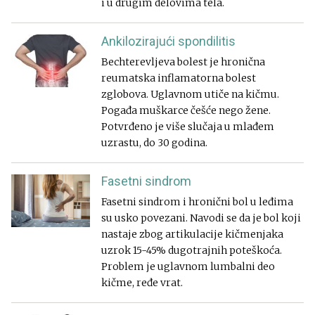
i u drugim delovima tela.
Ankilozirajući spondilitis
Bechterevljeva bolest je hronična
reumatska inflamatorna bolest
zglobova. Uglavnom utiče na kičmu.
Pogađa muškarce češće nego žene.
Potvrđeno je više slučaja u mlađem
uzrastu, do 30 godina.
Fasetni sindrom
Fasetni sindrom i hronični bol u leđima
su usko povezani. Navodi se da je bol koji
nastaje zbog artikulacije kičmenjaka
uzrok 15-45% dugotrajnih poteškoća.
Problem je uglavnom lumbalni deo
kičme, ređe vrat.