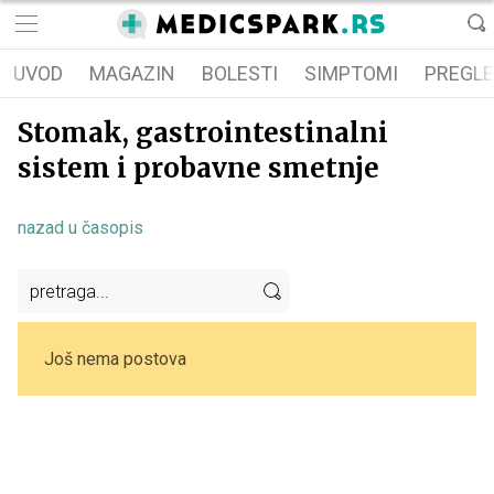
UVOD
MAGAZIN
BOLESTI
SIMPTOMI
PREGLE
Stomak, gastrointestinalni
sistem i probavne smetnje
nazad u časopis
Još nema postova