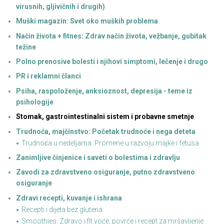
virusnih, gljivičnih i drugih)
Muški magazin: Svet oko muških problema
Način života + fitnes: Zdrav način života, vežbanje, gubitak
težine
Polno prenosive bolesti i njihovi simptomi, lečenje i drugo
PR i reklamni članci
Psiha, raspoloženje, anksioznost, depresija - teme iz
psihologije
Stomak, gastrointestinalni sistem i probavne smetnje
Trudnoća, majčinstvo: Početak trudnoće i nega deteta
Trudnoća u nedeljama: Promene u razvoju majke i fetusa
Zanimljive činjenice i saveti o bolestima i zdravlju
Zavodi za zdravstveno osiguranje, putno zdravstveno
osiguranje
Zdravi recepti, kuvanje i ishrana
Recepti i dijeta bez glutena
Smoothies: Zdravo i fit voće, povrće i recept za mršavljenje