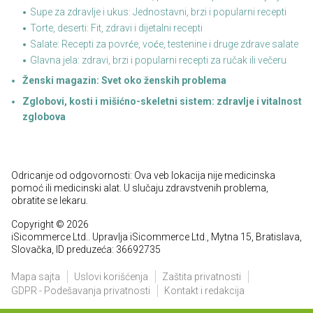
Supe za zdravlje i ukus: Jednostavni, brzi i popularni recepti
Torte, deserti: Fit, zdravi i dijetalni recepti
Salate: Recepti za povrće, voće, testenine i druge zdrave salate
Glavna jela: zdravi, brzi i popularni recepti za ručak ili večeru
Ženski magazin: Svet oko ženskih problema
Zglobovi, kosti i mišićno-skeletni sistem: zdravlje i vitalnost
zglobova
Odricanje od odgovornosti: Ova veb lokacija nije medicinska
pomoć ili medicinski alat. U slučaju zdravstvenih problema,
obratite se lekaru.
Copyright © 2026
iSicommerce Ltd.. Upravlja iSicommerce Ltd., Mytna 15, Bratislava,
Slovačka, ID preduzeća: 36692735
Mapa sajta
Uslovi korišćenja
Zaštita privatnosti
GDPR - Podešavanja privatnosti
Kontakt i redakcija