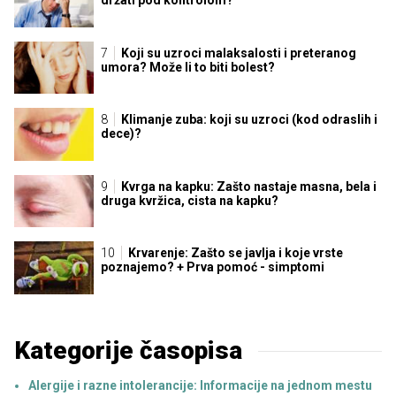
držati pod kontrolom?
Koji su uzroci malaksalosti i preteranog
umora? Može li to biti bolest?
Klimanje zuba: koji su uzroci (kod odraslih i
dece)?
Kvrga na kapku: Zašto nastaje masna, bela i
druga kvržica, cista na kapku?
Krvarenje: Zašto se javlja i koje vrste
poznajemo? + Prva pomoć - simptomi
Kategorije časopisa
Alergije i razne intolerancije: Informacije na jednom mestu