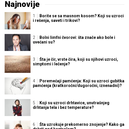
Najnovije
Borite se sa masnom kosom? Koji su uzroci
i rešenja, saveti i trikovi?
Bolni limfni čvorovi: šta znače ako bole i
uvećani su?
Šta je čir, vrste čira, koji su njihovi uzroci,
simptomi i lečenje?
Poremećaji pamćenja: Koji su uzroci gubitka
pamćenja (kratkoročni/dugoročni, iznenadni)?
Koji su uzroci drhtavice, unutrašnjeg
drhtanja tela i bez temperature?
Šta uzrokuje prekomerno znojenje? Kako ga