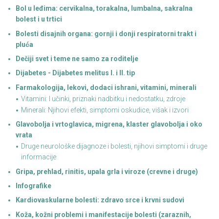
Bol u leđima: cervikalna, torakalna, lumbalna, sakralna
bolest i u trtici
Bolesti disajnih organa: gornji i donji respiratorni trakt i
pluća
Dečiji svet i teme ne samo za roditelje
Dijabetes - Dijabetes melitus I. i II. tip
Farmakologija, lekovi, dodaci ishrani, vitamini, minerali
Vitamini: I učinki, priznaki nadbitku i nedostatku, zdroje
Minerali: Njihovi efekti, simptomi oskudice, višak i izvori
Glavobolja i vrtoglavica, migrena, klaster glavobolja i oko
vrata
Druge neurološke dijagnoze i bolesti, njihovi simptomi i druge
informacije
Gripa, prehlad, rinitis, upala grla i viroze (crevne i druge)
Infografike
Kardiovaskularne bolesti: zdravo srce i krvni sudovi
Koža, kožni problemi i manifestacije bolesti (zaraznih,