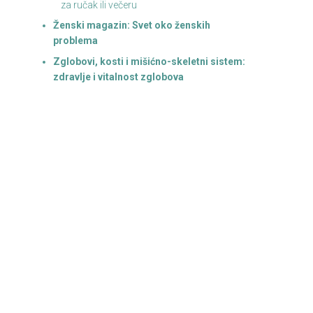
za ručak ili večeru
Ženski magazin: Svet oko ženskih
problema
Zglobovi, kosti i mišićno-skeletni sistem:
zdravlje i vitalnost zglobova