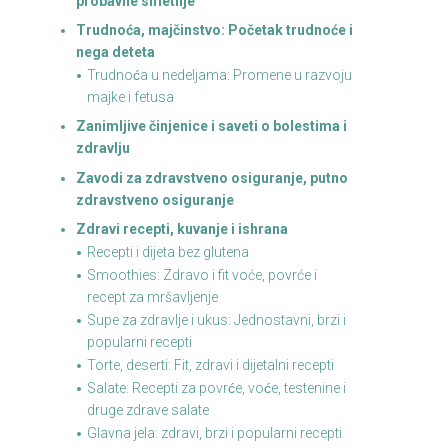
probavne smetnje
Trudnoća, majčinstvo: Početak trudnoće i
nega deteta
Trudnoća u nedeljama: Promene u razvoju
majke i fetusa
Zanimljive činjenice i saveti o bolestima i
zdravlju
Zavodi za zdravstveno osiguranje, putno
zdravstveno osiguranje
Zdravi recepti, kuvanje i ishrana
Recepti i dijeta bez glutena
Smoothies: Zdravo i fit voće, povrće i
recept za mršavljenje
Supe za zdravlje i ukus: Jednostavni, brzi i
popularni recepti
Torte, deserti: Fit, zdravi i dijetalni recepti
Salate: Recepti za povrće, voće, testenine i
druge zdrave salate
Glavna jela: zdravi, brzi i popularni recepti