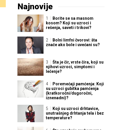
Najnovije
Borite se sa masnom
kosom? Koji su uzroci i
rešenja, saveti i trikovi?
Bolni limfni čvorovi: šta
znače ako bole i uvećani su?
Šta je čir, vrste čira, koji su
njihovi uzroci, simptomi i
lečenje?
Poremećaji pamćenja: Koji
su uzroci gubitka pamćenja
(kratkoročni/dugoročni,
iznenadni)?
Koji su uzroci drhtavice,
unutrašnjeg drhtanja tela i bez
temperature?