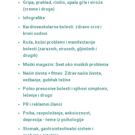
Gripa, prehlad, rinitis, upala grla i viroze
(crevne i druge)
Infografike
Kardiovaskularne bolesti: zdravo srce i
krvni sudovi
Koža, kožni problemi i manifestacije
bolesti (zaraznih, virusnih, gljivičnih i
drugih)
Muški magazin: Svet oko muških problema
Način života + fitnes: Zdrav način života,
vežbanje, gubitak težine
Polno prenosive bolesti i njihovi simptomi,
lečenje i drugo
PR i reklamni članci
Psiha, raspoloženje, anksioznost,
depresija - teme iz psihologije
Stomak, gastrointestinalni sistem i