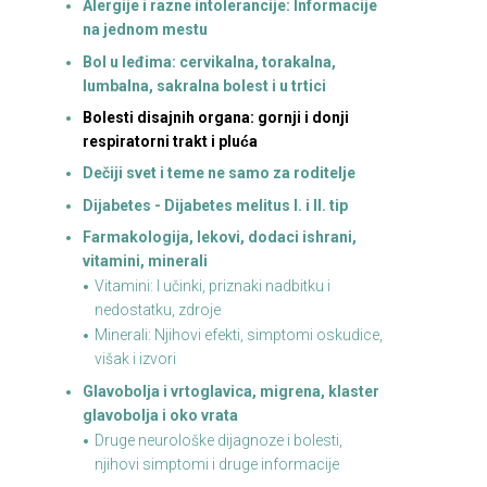
Alergije i razne intolerancije: Informacije
na jednom mestu
Bol u leđima: cervikalna, torakalna,
lumbalna, sakralna bolest i u trtici
Bolesti disajnih organa: gornji i donji
respiratorni trakt i pluća
Dečiji svet i teme ne samo za roditelje
Dijabetes - Dijabetes melitus I. i II. tip
Farmakologija, lekovi, dodaci ishrani,
vitamini, minerali
Vitamini: I učinki, priznaki nadbitku i
nedostatku, zdroje
Minerali: Njihovi efekti, simptomi oskudice,
višak i izvori
Glavobolja i vrtoglavica, migrena, klaster
glavobolja i oko vrata
Druge neurološke dijagnoze i bolesti,
njihovi simptomi i druge informacije