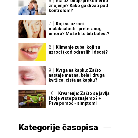
Šta uzrokuje prekomerno
znojenje? Kako ga držati pod
kontrolom?
Koji su uzroci
malaksalosti i preteranog
umora? Može li to biti bolest?
Klimanje zuba: koji su
uzroci (kod odraslih i dece)?
Kvrga na kapku: Zašto
nastaje masna, bela i druga
kvržica, cista na kapku?
Krvarenje: Zašto se javlja
i koje vrste poznajemo? +
Prva pomoć - simptomi
Kategorije časopisa