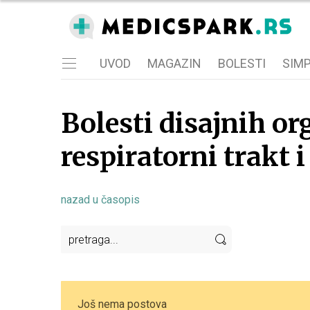
UVOD
MAGAZIN
BOLESTI
SIM
Bolesti disajnih org
respiratorni trakt i 
nazad u časopis
Još nema postova