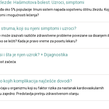
žlezde: Hašimotova bolest. Uzroci, simptomi
a oko 5% populacije. Imuni sistem napada sopstvenu štitnu žlezdu. Koj
omi i mogućnosti lečenja?
e struma, koji su njeni simptomi i uzroci?
e može izazvati različite zdravstvene probleme povezane sa disanjem il
ko se lečiti? Kada je pravo vreme za posetu lekaru?
 i šta je njen uzrok? + Dijagnostika
st začeća.
do kojih komplikacija najčešće dovodi?
́aja u organizmu koji su faktor rizika za nastanak kardiovaskularnih
jaju zajedno. Predstavlja pretnju zdravstvenom stanju.