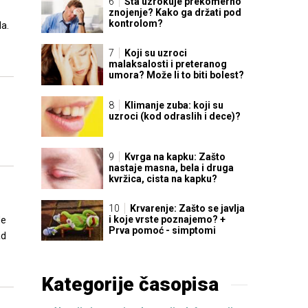
Šta uzrokuje prekomerno
znojenje? Kako ga držati pod
kontrolom?
la.
Koji su uzroci
malaksalosti i preteranog
umora? Može li to biti bolest?
Klimanje zuba: koji su
uzroci (kod odraslih i dece)?
Kvrga na kapku: Zašto
nastaje masna, bela i druga
kvržica, cista na kapku?
Krvarenje: Zašto se javlja
i koje vrste poznajemo? +
de
Prva pomoć - simptomi
ad
Kategorije časopisa