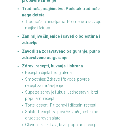
probavne smetnje
Trudnoća, majčinstvo: Početak trudnoće i
nega deteta
Trudnoća u nedeljama: Promene u razvoju
majke i fetusa
Zanimljive činjenice i saveti o bolestima i
zdravlju
Zavodi za zdravstveno osiguranje, putno
zdravstveno osiguranje
Zdravi recepti, kuvanje i ishrana
Recepti i dijeta bez glutena
Smoothies: Zdravo i fit voće, povrće i
recept za mršavljenje
Supe za zdravlje i ukus: Jednostavni, brzi i
popularni recepti
Torte, deserti: Fit, zdravi i dijetalni recepti
Salate: Recepti za povrće, voće, testenine i
druge zdrave salate
Glavna jela: zdravi, brzi i popularni recepti