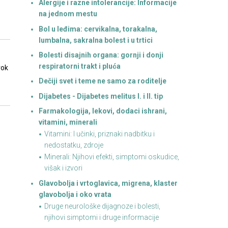
Alergije i razne intolerancije: Informacije
na jednom mestu
Bol u leđima: cervikalna, torakalna,
lumbalna, sakralna bolest i u trtici
Bolesti disajnih organa: gornji i donji
respiratorni trakt i pluća
rok
Dečiji svet i teme ne samo za roditelje
Dijabetes - Dijabetes melitus I. i II. tip
Farmakologija, lekovi, dodaci ishrani,
vitamini, minerali
.
Vitamini: I učinki, priznaki nadbitku i
nedostatku, zdroje
Minerali: Njihovi efekti, simptomi oskudice,
višak i izvori
Glavobolja i vrtoglavica, migrena, klaster
glavobolja i oko vrata
Druge neurološke dijagnoze i bolesti,
njihovi simptomi i druge informacije