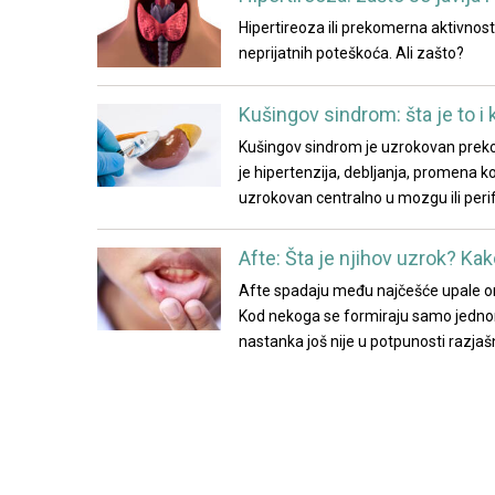
Hipertireoza ili prekomerna aktivnost š
neprijatnih poteškoća. Ali zašto?
Kušingov sindrom: šta je to i
Kušingov sindrom je uzrokovan prekom
je hipertenzija, debljanja, promena k
uzrokovan centralno u mozgu ili per
Afte: Šta je njihov uzrok? Ka
Afte spadaju među najčešće upale ora
Kod nekoga se formiraju samo jednom
nastanka još nije u potpunosti razj