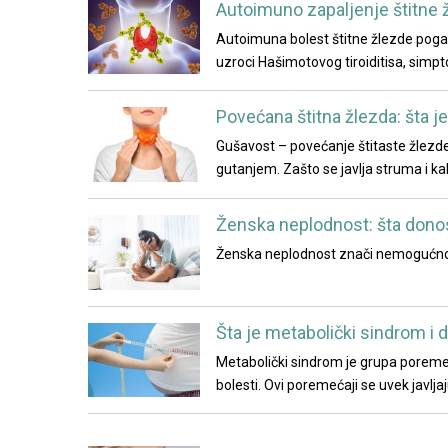
Autoimuno zapaljenje štitne 
Autoimuna bolest štitne žlezde pogađ
uzroci Hašimotovog tiroiditisa, simpt
Povećana štitna žlezda: šta j
Gušavost – povećanje štitaste žlezd
gutanjem. Zašto se javlja struma i ka
Ženska neplodnost: šta donosi
Ženska neplodnost znači nemogućno
Šta je metabolički sindrom i 
Metabolički sindrom je grupa poremec
bolesti. Ovi poremećaji se uvek javl