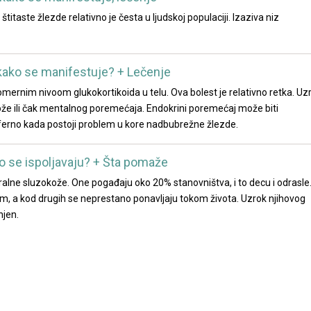
titaste žlezde relativno je česta u ljudskoj populaciji. Izaziva niz
 kako se manifestuje? + Lečenje
ernim nivoom glukokortikoida u telu. Ova bolest je relativno retka. Uz
ože ili čak mentalnog poremećaja. Endokrini poremećaj može biti
iferno kada postoji problem u kore nadbubrežne žlezde.
ko se ispoljavaju? + Šta pomaže
lne sluzokože. One pogađaju oko 20% stanovništva, i to decu i odrasle
, a kod drugih se neprestano ponavljaju tokom života. Uzrok njihovog
ašnjen.