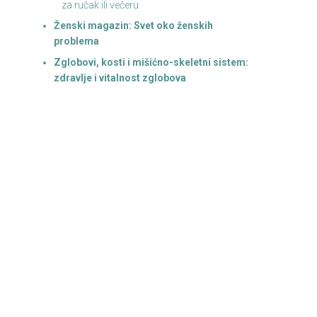
za ručak ili večeru
Ženski magazin: Svet oko ženskih
problema
Zglobovi, kosti i mišićno-skeletni sistem:
zdravlje i vitalnost zglobova