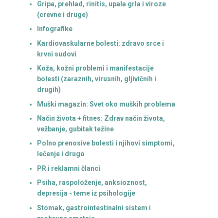
Gripa, prehlad, rinitis, upala grla i viroze
(crevne i druge)
Infografike
Kardiovaskularne bolesti: zdravo srce i
krvni sudovi
Koža, kožni problemi i manifestacije
bolesti (zaraznih, virusnih, gljivičnih i
drugih)
Muški magazin: Svet oko muških problema
Način života + fitnes: Zdrav način života,
vežbanje, gubitak težine
Polno prenosive bolesti i njihovi simptomi,
lečenje i drugo
PR i reklamni članci
Psiha, raspoloženje, anksioznost,
depresija - teme iz psihologije
Stomak, gastrointestinalni sistem i