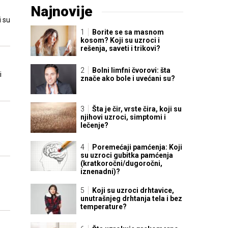
Najnovije
i su
Borite se sa masnom
kosom? Koji su uzroci i
rešenja, saveti i trikovi?
Bolni limfni čvorovi: šta
i
znače ako bole i uvećani su?
Šta je čir, vrste čira, koji su
njihovi uzroci, simptomi i
lečenje?
Poremećaji pamćenja: Koji
su uzroci gubitka pamćenja
(kratkoročni/dugoročni,
iznenadni)?
Koji su uzroci drhtavice,
unutrašnjeg drhtanja tela i bez
temperature?