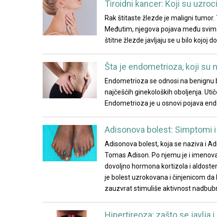
Tiroidni kancer: Koji su uzroc
Rak štitaste žlezde je maligni tumor. 
Međutim, njegova pojava među svim ma
štitne žlezde javljaju se u bilo kojoj 
Šta je endometrioza, koji su 
Endometrioza se odnosi na benignu b
najčešćih ginekoloških oboljenja. U
Endometrioza je u osnovi pojava end
Adisonova bolest: Simptomi i
Adisonova bolest, koja se naziva i Ad
Tomas Adison. Po njemu je i imenovan
dovoljno hormona kortizola i aldoster
je bolest uzrokovana i činjenicom da
zauzvrat stimuliše aktivnost nadbub
Hipertireoza: zašto se javlja 