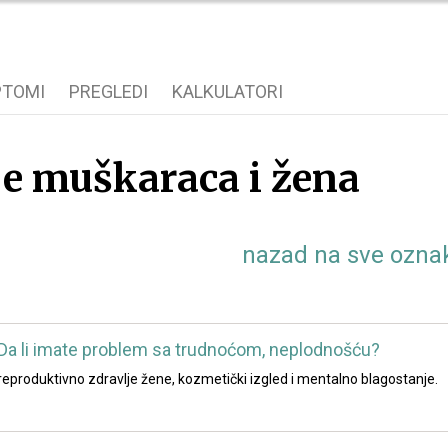
PTOMI
PREGLEDI
KALKULATORI
e muškaraca i žena
nazad na sve ozna
: Da li imate problem sa trudnoćom, neplodnošću?
a reproduktivno zdravlje žene, kozmetički izgled i mentalno blagostanje.