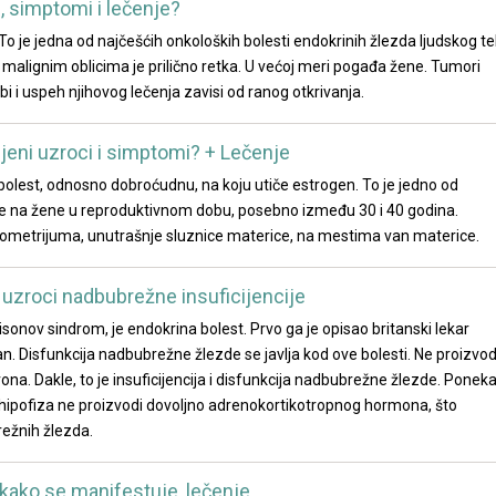
i, simptomi i lečenje?
To je jedna od najčešćih onkoloških bolesti endokrinih žlezda ljudskog te
lignim oblicima je prilično retka. U većoj meri pogađa žene. Tumori
dobi i uspeh njihovog lečenja zavisi od ranog otkrivanja.
njeni uzroci i simptomi? + Lečenje
olest, odnosno dobroćudnu, na koju utiče estrogen. To je jedno od
tiče na žene u reproduktivnom dobu, posebno između 30 i 40 godina.
ometrijuma, unutrašnje sluznice materice, na mestima van materice.
 uzroci nadbubrežne insuficijencije
isonov sindrom, je endokrina bolest. Prvo ga je opisao britanski lekar
. Disfunkcija nadbubrežne žlezde se javlja kod ove bolesti. Ne proizvo
ona. Dakle, to je insuficijencija i disfunkcija nadbubrežne žlezde. Ponek
 hipofiza ne proizvodi dovoljno adrenokortikotropnog hormona, što
režnih žlezda.
i kako se manifestuje, lečenje