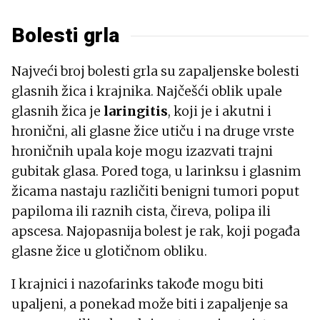
Bolesti grla
Najveći broj bolesti grla su zapaljenske bolesti
glasnih žica i krajnika. Najčešći oblik upale
glasnih žica je
laringitis
, koji je i akutni i
hronični, ali glasne žice utiču i na druge vrste
hroničnih upala koje mogu izazvati trajni
gubitak glasa. Pored toga, u larinksu i glasnim
žicama nastaju različiti benigni tumori poput
papiloma ili raznih cista, čireva, polipa ili
apscesa. Najopasnija bolest je rak, koji pogađa
glasne žice u glotičnom obliku.
I krajnici i nazofarinks takođe mogu biti
upaljeni, a ponekad može biti i zapaljenje sa