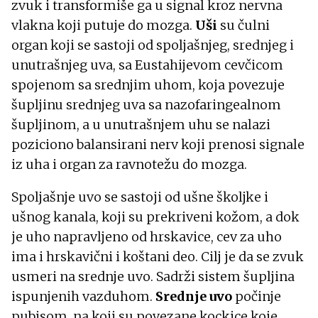
zvuk i transformiše ga u signal kroz nervna
vlakna koji putuje do mozga.
Uši
su čulni
organ koji se sastoji od spoljašnjeg, srednjeg i
unutrašnjeg uva, sa Eustahijevom cevčicom
spojenom sa srednjim uhom, koja povezuje
šupljinu srednjeg uva sa nazofaringealnom
šupljinom, a u unutrašnjem uhu se nalazi
poziciono balansirani nerv koji prenosi signale
iz uha i organ za ravnotežu do mozga.
Spoljašnje uvo se sastoji od ušne školjke i
ušnog kanala, koji su prekriveni kožom, a dok
je uho napravljeno od hrskavice, cev za uho
ima i hrskavični i koštani deo. Cilj je da se zvuk
usmeri na srednje uvo. Sadrži sistem šupljina
ispunjenih vazduhom.
Srednje uvo
počinje
pubisom, na koji su povezane kockice koje