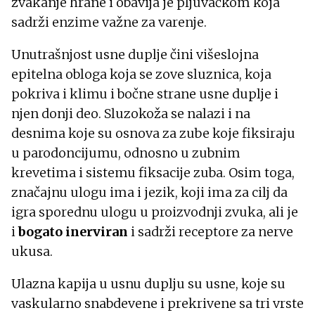
žvakanje hrane i obavija je pljuvačkom koja
sadrži enzime važne za varenje.
Unutrašnjost usne duplje čini višeslojna
epitelna obloga koja se zove sluznica, koja
pokriva i klimu i bočne strane usne duplje i
njen donji deo. Sluzokoža se nalazi i na
desnima koje su osnova za zube koje fiksiraju
u parodoncijumu, odnosno u zubnim
krevetima i sistemu fiksacije zuba. Osim toga,
značajnu ulogu ima i jezik, koji ima za cilj da
igra sporednu ulogu u proizvodnji zvuka, ali je
i
bogato inerviran
i sadrži receptore za nerve
ukusa.
Ulazna kapija u usnu duplju su usne, koje su
vaskularno snabdevene i prekrivene sa tri vrste