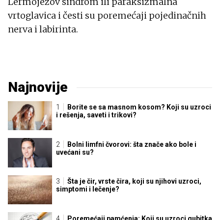
Lermojezov sindrom ili paraksizmalna
vrtoglavica i česti su poremećaji pojedinačnih
nerva i labirinta.
Najnovije
Borite se sa masnom kosom? Koji su uzroci
i rešenja, saveti i trikovi?
Bolni limfni čvorovi: šta znače ako bole i
uvećani su?
Šta je čir, vrste čira, koji su njihovi uzroci,
simptomi i lečenje?
Poremećaji pamćenja: Koji su uzroci gubitka