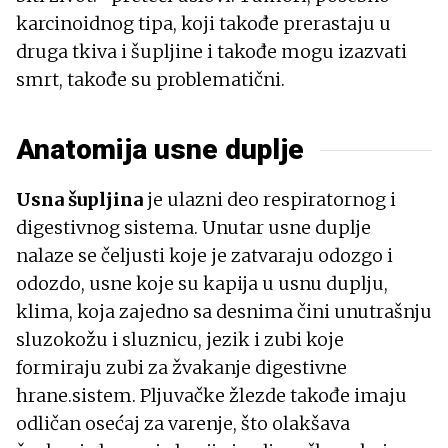
karcinoidnog tipa, koji takođe prerastaju u
druga tkiva i šupljine i takođe mogu izazvati
smrt, takođe su problematični.
Anatomija usne duplje
Usna šupljina
je ulazni deo respiratornog i
digestivnog sistema. Unutar usne duplje
nalaze se čeljusti koje je zatvaraju odozgo i
odozdo, usne koje su kapija u usnu duplju,
klima, koja zajedno sa desnima čini unutrašnju
sluzokožu i sluznicu, jezik i zubi koje
formiraju zubi za žvakanje digestivne
hrane.sistem. Pljuvačke žlezde takođe imaju
odličan osećaj za varenje, što olakšava