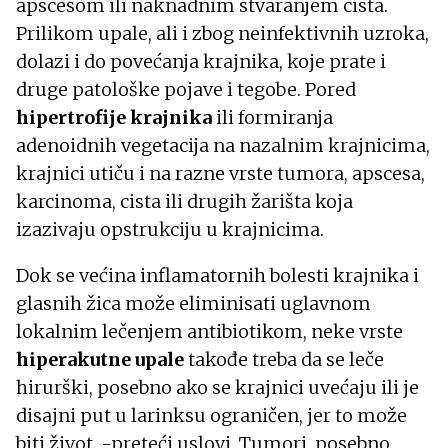
apscesom ili naknadnim stvaranjem cista.
Prilikom upale, ali i zbog neinfektivnih uzroka,
dolazi i do povećanja krajnika, koje prate i
druge patološke pojave i tegobe. Pored
hipertrofije krajnika
ili formiranja
adenoidnih vegetacija na nazalnim krajnicima,
krajnici utiču i na razne vrste tumora, apscesa,
karcinoma, cista ili drugih žarišta koja
izazivaju opstrukciju u krajnicima.
Dok se većina inflamatornih bolesti krajnika i
glasnih žica može eliminisati uglavnom
lokalnim lečenjem antibiotikom, neke vrste
hiperakutne upale
takođe treba da se leče
hirurški, posebno ako se krajnici uvećaju ili je
disajni put u larinksu ograničen, jer to može
biti život. -preteći uslovi. Tumori, posebno