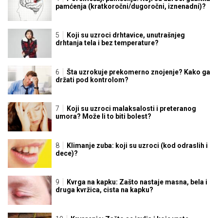
pamćenja (kratkoročni/dugoročni, iznenadni)?
Koji su uzroci drhtavice, unutrašnjeg
drhtanja tela i bez temperature?
Šta uzrokuje prekomerno znojenje? Kako ga
držati pod kontrolom?
Koji su uzroci malaksalosti i preteranog
umora? Može li to biti bolest?
Klimanje zuba: koji su uzroci (kod odraslih i
dece)?
Kvrga na kapku: Zašto nastaje masna, bela i
druga kvržica, cista na kapku?