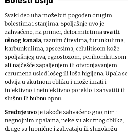
Bolesti ušiju
Svaki deo uha može biti pogođen drugim
bolestima i stanjima. Spoljašnje uvo je
zahvaćeno, na primer, deformitetima
uva ili
ušnog kanala
, raznim čirevima, furunkulima,
karbunkulima, apscesima, celulitisom kože
spoljašnjeg uva, egzostozom, perihondritisom,
ali najčešće zapaljenjem ili otvrdnjavanjem
cerumena usled lošeg ili loša higijena. Upala se
odvija u akutnom obliku i može imati i
infektivno i neinfektivno poreklo i zahvatiti ili
slušnu ili bubnu opnu.
Srednje uvo
je takođe zahvaćeno gnojnim i
negnojnim upalama, neke su akutnog oblika,
druge su hronične i zahvataju ili sluzokožu