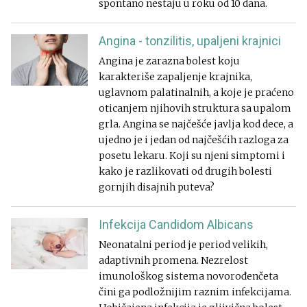
spontano nestaju u roku od 10 dana.
Angina - tonzilitis, upaljeni krajnici
Angina je zarazna bolest koju
karakteriše zapaljenje krajnika,
uglavnom palatinalnih, a koje je praćeno
oticanjem njihovih struktura sa upalom
grla. Angina se najčešće javlja kod dece, a
ujedno je i jedan od najčešćih razloga za
posetu lekaru. Koji su njeni simptomi i
kako je razlikovati od drugih bolesti
gornjih disajnih puteva?
Infekcija Candidom Albicans
Neonatalni period je period velikih,
adaptivnih promena. Nezrelost
imunološkog sistema novorođenčeta
čini ga podložnijim raznim infekcijama.