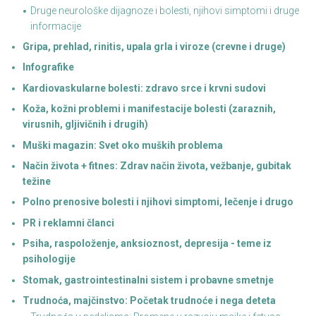
Druge neurološke dijagnoze i bolesti, njihovi simptomi i druge
informacije
Gripa, prehlad, rinitis, upala grla i viroze (crevne i druge)
Infografike
Kardiovaskularne bolesti: zdravo srce i krvni sudovi
Koža, kožni problemi i manifestacije bolesti (zaraznih,
virusnih, gljivičnih i drugih)
Muški magazin: Svet oko muških problema
Način života + fitnes: Zdrav način života, vežbanje, gubitak
težine
Polno prenosive bolesti i njihovi simptomi, lečenje i drugo
PR i reklamni članci
Psiha, raspoloženje, anksioznost, depresija - teme iz
psihologije
Stomak, gastrointestinalni sistem i probavne smetnje
Trudnoća, majčinstvo: Početak trudnoće i nega deteta