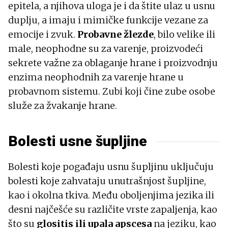
epitela, a njihova uloga je i da štite ulaz u usnu
duplju, a imaju i mimičke funkcije vezane za
emocije i zvuk.
Probavne žlezde
, bilo velike ili
male, neophodne su za varenje, proizvodeći
sekrete važne za oblaganje hrane i proizvodnju
enzima neophodnih za varenje hrane u
probavnom sistemu. Zubi koji čine zube osobe
služe za žvakanje hrane.
Bolesti usne šupljine
Bolesti koje pogađaju usnu šupljinu uključuju
bolesti koje zahvataju unutrašnjost šupljine,
kao i okolna tkiva. Među oboljenjima jezika ili
desni najčešće su različite vrste zapaljenja, kao
što su
glositis ili upala apscesa
na jeziku, kao