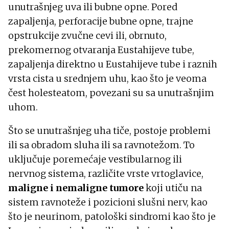
unutrašnjeg uva ili bubne opne. Pored
zapaljenja, perforacije bubne opne, trajne
opstrukcije zvučne cevi ili, obrnuto,
prekomernog otvaranja Eustahijeve tube,
zapaljenja direktno u Eustahijeve tube i raznih
vrsta cista u srednjem uhu, kao što je veoma
čest holesteatom, povezani su sa unutrašnjim
uhom.
Što se unutrašnjeg uha tiče, postoje problemi
ili sa obradom sluha ili sa ravnotežom. To
uključuje poremećaje vestibularnog ili
nervnog sistema, različite vrste vrtoglavice,
maligne i nemaligne tumore
koji utiču na
sistem ravnoteže i pozicioni slušni nerv, kao
što je neurinom, patološki sindromi kao što je