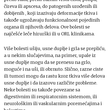
čireva ili apscesa, do patogenih urođenih ili
dobijenih , koji izazivaju deformacije tkiva i
takođe ugrožavaju funkcionalnost pojedinih
organa ili njihovih delova. Ove bolesti se
najčešće leče hirurški ili u ORL klinikama.
Više bolesti ušiju, usne duplje i grla se prepliću,
a u nekim slučajevima, na primer, upale iz
usne duplje mogu da se prenesu na grlo,
moguće i na uši, ili obrnuto. Slično, razne ciste
ili tumori mogu da rastu kroz tkiva više delova
usne duplje i da izazovu različite probleme.
Neke bolesti su takođe povezane sa
digestivnim ili respiratornim sistemom, ili
neurološkim ili vaskularnim poremećajima i