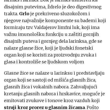
disajnim putevima, ždrelo je deo digestivnog
trakta.
Grlo
je prekriveno sluzokožom i
njegove najvažnije komponente su bademi koji
formiraju tzv. Valdajerov limfni luk, koji ima
važnu imunološku funkciju u zaštiti gornjih
disajnih puteva i gornjeg dela larinksa, gde se
nalaze glasne žice, koji je ljudski fonetski
organ koji se koristi za proizvodnju zvuka i
glasa i kontroliše se ljudskom voljom
Glasne žice se nalaze u larinksu i predstavljaju
organ koji se sastoji od mišića glasnih žica,
glasnih žica i vokalnih nabora. Zahvaljujući
kretanju glasnih nabora i hrskavice, moguće je
emitovati zvukove i tonove kroz vazduh koji
struji kroz prorez u glasnim žicama
. Pošto