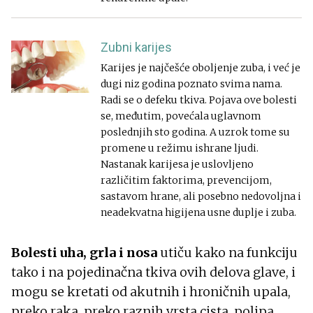
Zubni karijes
Karijes je najčešće oboljenje zuba, i već je
dugi niz godina poznato svima nama.
Radi se o defeku tkiva. Pojava ove bolesti
se, međutim, povećala uglavnom
poslednjih sto godina. A uzrok tome su
promene u režimu ishrane ljudi.
Nastanak karijesa je uslovljeno
različitim faktorima, prevencijom,
sastavom hrane, ali posebno nedovoljna i
neadekvatna higijena usne duplje i zuba.
Bolesti uha, grla i nosa
utiču kako na funkciju
tako i na pojedinačna tkiva ovih delova glave, i
mogu se kretati od akutnih i hroničnih upala,
preko raka, preko raznih vrsta cista, polipa,