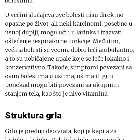
bolestima.
U većini slučajeva ove bolesti nisu direktno
opasne po život, ali neki karcinomi, posebno u
usnoj duplji, mogu ući i u larinks i izazvati
oštećenje respiratorne funkcije. Međutim,
većina bolesti se veoma dobro leči ambulantno,
a to su uobičajene upale koje se leče lokalno i
konzervativno. Takođe, simptomi povezani sa
ovim bolestima u ustima, ušima ili grlu
ponekad mogu biti povezani sa ukupnim
stanjem tela, kao što je nivo vitamina.
Struktura grla
Grlo je prednji deo vrata, koji je kapija za
larinks i farinks. Dok je larinks usmeren ka