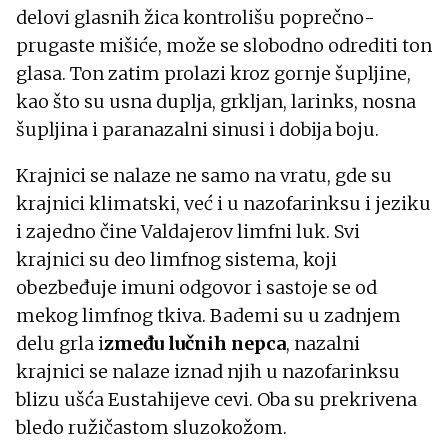
delovi glasnih žica kontrolišu poprečno-
prugaste mišiće, može se slobodno odrediti ton
glasa. Ton zatim prolazi kroz gornje šupljine,
kao što su usna duplja, grkljan, larinks, nosna
šupljina i paranazalni sinusi i dobija boju.
Krajnici se nalaze ne samo na vratu, gde su
krajnici klimatski, već i u nazofarinksu i jeziku
i zajedno čine Valdajerov limfni luk. Svi
krajnici su deo limfnog sistema, koji
obezbeđuje imuni odgovor i sastoje se od
mekog limfnog tkiva. Bademi su u zadnjem
delu grla i
zmeđu lučnih nepca
, nazalni
krajnici se nalaze iznad njih u nazofarinksu
blizu ušća Eustahijeve cevi. Oba su prekrivena
bledo ružičastom sluzokožom.