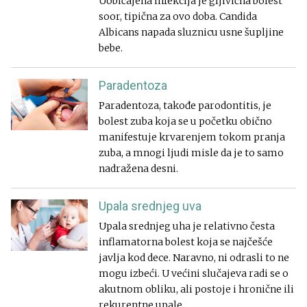
Uobičajena infekcija je gljivična bolest
soor, tipična za ovo doba. Candida
Albicans napada sluznicu usne šupljine
bebe.
Paradentoza
Paradentoza, takođe parodontitis, je
bolest zuba koja se u početku obično
manifestuje krvarenjem tokom pranja
zuba, a mnogi ljudi misle da je to samo
nadražena desni.
Upala srednjeg uva
Upala srednjeg uha je relativno česta
inflamatorna bolest koja se najčešće
javlja kod dece. Naravno, ni odrasli to ne
mogu izbeći. U većini slučajeva radi se o
akutnom obliku, ali postoje i hronične ili
rekurentne upale.