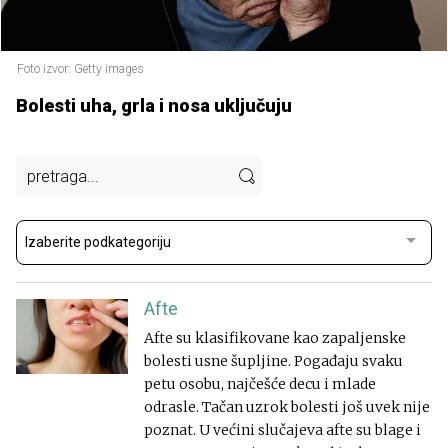
Foto izvor: Getty images
Bolesti uha, grla i nosa uključuju
Izaberite podkategoriju
Afte
Afte su klasifikovane kao zapaljenske
bolesti usne šupljine. Pogađaju svaku
petu osobu, najčešće decu i mlade
odrasle. Tačan uzrok bolesti još uvek nije
poznat. U većini slučajeva afte su blage i