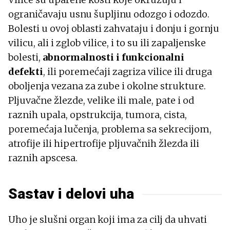
ograničavaju usnu šupljinu odozgo i odozdo.
Bolesti u ovoj oblasti zahvataju i donju i gornju
vilicu, ali i zglob vilice, i to su ili zapaljenske
bolesti,
abnormalnosti i funkcionalni
defekti
, ili poremećaji zagriza vilice ili druga
oboljenja vezana za zube i okolne strukture.
Pljuvačne žlezde, velike ili male, pate i od
raznih upala, opstrukcija, tumora, cista,
poremećaja lučenja, problema sa sekrecijom,
atrofije ili hipertrofije pljuvačnih žlezda ili
raznih apscesa.
Sastav i delovi uha
Uho je slušni organ koji ima za cilj da uhvati