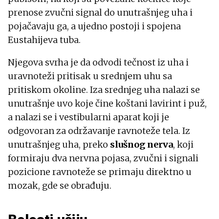
prenose zvučni signal do unutrašnjeg uha i
pojačavaju ga, a ujedno postoji i spojena
Eustahijeva tuba.
Njegova svrha je da odvodi tečnost iz uha i
uravnoteži pritisak u srednjem uhu sa
pritiskom okoline. Iza srednjeg uha nalazi se
unutrašnje uvo koje čine koštani lavirint i puž,
a nalazi se i vestibularni aparat koji je
odgovoran za održavanje ravnoteže tela. Iz
unutrašnjeg uha, preko
slušnog nerva
, koji
formiraju dva nervna pojasa, zvučni i signali
pozicione ravnoteže se primaju direktno u
mozak, gde se obrađuju.