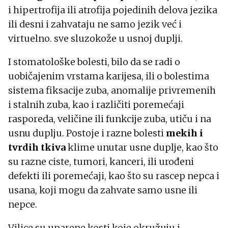
i hipertrofija ili atrofija pojedinih delova jezika
ili desni i zahvataju ne samo jezik već i
virtuelno. sve sluzokože u usnoj duplji.
I stomatološke bolesti, bilo da se radi o
uobičajenim vrstama karijesa, ili o bolestima
sistema fiksacije zuba, anomalije privremenih
i stalnih zuba, kao i različiti poremećaji
rasporeda, veličine ili funkcije zuba, utiču i na
usnu duplju. Postoje i razne bolesti
mekih i
tvrdih tkiva
klime unutar usne duplje, kao što
su razne ciste, tumori, kanceri, ili urođeni
defekti ili poremećaji, kao što su rascep nepca i
usana, koji mogu da zahvate samo usne ili
nepce.
Vilice su uparene kosti koje okružuju i