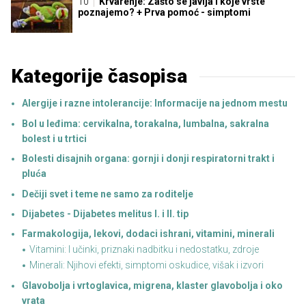
Krvarenje: Zašto se javlja i koje vrste
poznajemo? + Prva pomoć - simptomi
Kategorije časopisa
Alergije i razne intolerancije: Informacije na jednom mestu
Bol u leđima: cervikalna, torakalna, lumbalna, sakralna
bolest i u trtici
Bolesti disajnih organa: gornji i donji respiratorni trakt i
pluća
Dečiji svet i teme ne samo za roditelje
Dijabetes - Dijabetes melitus I. i II. tip
Farmakologija, lekovi, dodaci ishrani, vitamini, minerali
Vitamini: I učinki, priznaki nadbitku i nedostatku, zdroje
Minerali: Njihovi efekti, simptomi oskudice, višak i izvori
Glavobolja i vrtoglavica, migrena, klaster glavobolja i oko
vrata