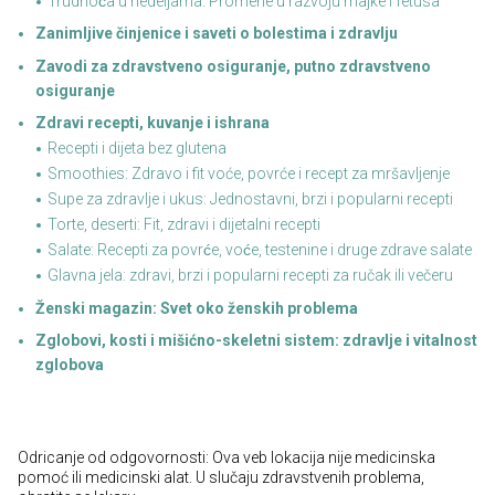
Trudnoća u nedeljama: Promene u razvoju majke i fetusa
Zanimljive činjenice i saveti o bolestima i zdravlju
Zavodi za zdravstveno osiguranje, putno zdravstveno
osiguranje
Zdravi recepti, kuvanje i ishrana
Recepti i dijeta bez glutena
Smoothies: Zdravo i fit voće, povrće i recept za mršavljenje
Supe za zdravlje i ukus: Jednostavni, brzi i popularni recepti
Torte, deserti: Fit, zdravi i dijetalni recepti
Salate: Recepti za povrće, voće, testenine i druge zdrave salate
Glavna jela: zdravi, brzi i popularni recepti za ručak ili večeru
Ženski magazin: Svet oko ženskih problema
Zglobovi, kosti i mišićno-skeletni sistem: zdravlje i vitalnost
zglobova
Odricanje od odgovornosti: Ova veb lokacija nije medicinska
pomoć ili medicinski alat. U slučaju zdravstvenih problema,