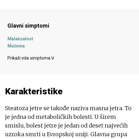
Glavni simptomi
Malaksalost
Mučnina
Krvarenje - hemoragija
Prikaži više simptoma
ᐯ
Karakteristike
Steatoza jetre se takođe naziva masna jetra. To
je jedna od metaboličkih bolesti. U širem
smislu, bolest jetre je jedan od deset najvećih
uzroka smrti u Evropskoj uniji. Glavna grupa