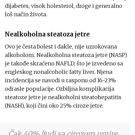
dijabetes, visok holesterol, droge i generalno
loš način života.
Nealkoholna steatoza jetre
Ovo je česta bolest i dakle, nije uzrokovana
alkoholom. Nealkoholna steatoza jetre (NASP)
je takođe skraćeno NAFLD, što je izvedeno sa
engleskog nonalcoholic fatty liver. Njena
incidencija se navodi u rasponu od 16-23%
odrasle populacije. Ozbiljna komplikacija
steatoze jetre je nealkoholni steatohepatitis
(NASH), koji čini oko 25% ciroze jetre.
Čak 40% ljudi sa cirozom umire