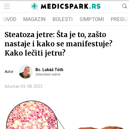
UVOD
MAGAZIN
BOLESTI
SIMPTOMI
PREGLE
Steatoza jetre: Šta je to, zašto
nastaje i kako se manifestuje?
Kako lečiti jetru?
Bc. Lukáš Tóth
Autor
:
Zdravstveni radnik
Ažuriran
09. 08. 2022