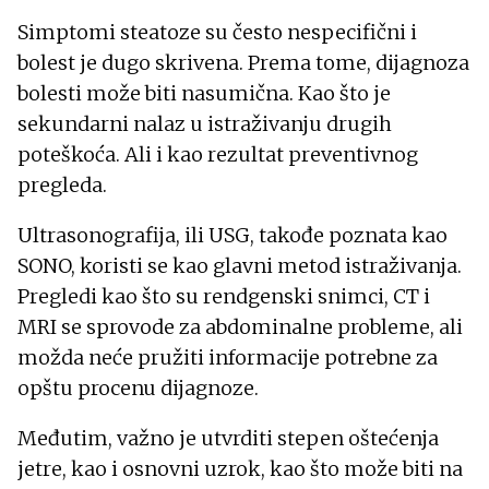
Simptomi steatoze su često nespecifični i
bolest je dugo skrivena. Prema tome, dijagnoza
bolesti može biti nasumična. Kao što je
sekundarni nalaz u istraživanju drugih
poteškoća. Ali i kao rezultat preventivnog
pregleda.
Ultrasonografija, ili USG, takođe poznata kao
SONO, koristi se kao glavni metod istraživanja.
Pregledi kao što su rendgenski snimci, CT i
MRI se sprovode za abdominalne probleme, ali
možda neće pružiti informacije potrebne za
opštu procenu dijagnoze.
Međutim, važno je utvrditi stepen oštećenja
jetre, kao i osnovni uzrok, kao što može biti na