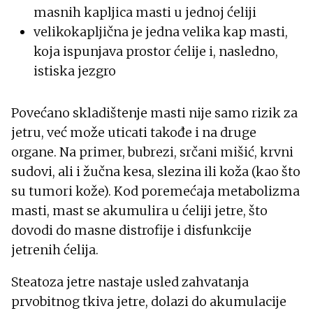
masnih kapljica masti u jednoj ćeliji
velikokapljična je jedna velika kap masti,
koja ispunjava prostor ćelije i, nasledno,
istiska jezgro
Povećano skladištenje masti nije samo rizik za
jetru, već može uticati takođe i na druge
organe. Na primer, bubrezi, srčani mišić, krvni
sudovi, ali i žučna kesa, slezina ili koža (kao što
su tumori kože). Kod poremećaja metabolizma
masti, mast se akumulira u ćeliji jetre, što
dovodi do masne distrofije i disfunkcije
jetrenih ćelija.
Steatoza jetre nastaje usled zahvatanja
prvobitnog tkiva jetre, dolazi do akumulacije