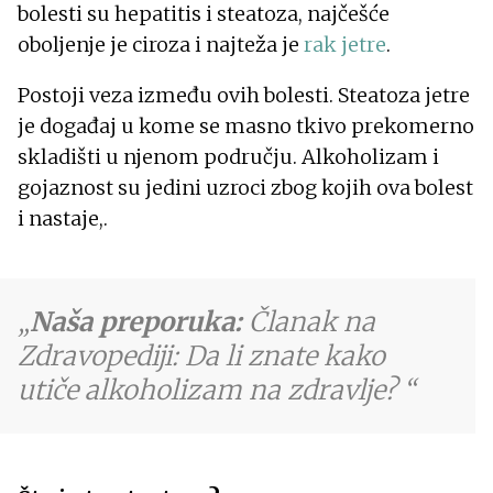
bolesti su hepatitis i steatoza, najčešće
oboljenje je ciroza i najteža je
rak jetre
.
Postoji veza između ovih bolesti. Steatoza jetre
je događaj u kome se masno tkivo prekomerno
skladišti u njenom području. Alkoholizam i
gojaznost su jedini uzroci zbog kojih ova bolest
i nastaje,.
Naša preporuka:
Članak na
Zdravopediji: Da li znate kako
utiče alkoholizam na zdravlje?