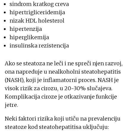
sindrom kratkog creva
hipertrigliceridemija
nizak HDL holesterol
hipertenzija
hiperglikemija
insulinska rezistencija
Ako se steatoza ne leči i ne spreči njen razvoj,
ona napreduje u nealkoholni steatohepatitis
(NASH), koji je inflamatorni proces. NASH je
visok rizik za cirozu, u 20-30% slučajeva.
Komplikacija ciroze je otkazivanje funkcije
jetre.
Neki faktori rizika koji utiču na prevalenciju
steatoze kod steatohepatitisa uključuju: