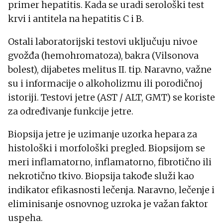
primer hepatitis. Kada se uradi serološki test
krvi i antitela na hepatitis C i B.
Ostali laboratorijski testovi uključuju nivoe
gvožđa (hemohromatoza), bakra (Vilsonova
bolest), dijabetes melitus II. tip. Naravno, važne
su i informacije o alkoholizmu ili porodičnoj
istoriji. Testovi jetre (AST / ALT, GMT) se koriste
za određivanje funkcije jetre.
Biopsija jetre je uzimanje uzorka hepara za
histološki i morfološki pregled. Biopsijom se
meri inflamatorno, inflamatorno, fibrotično ili
nekrotično tkivo. Biopsija takođe služi kao
indikator efikasnosti lečenja. Naravno, lečenje i
eliminisanje osnovnog uzroka je važan faktor
uspeha.