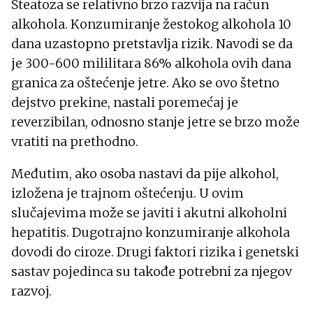
Steatoza se relativno brzo razvija na račun
alkohola. Konzumiranje žestokog alkohola 10
dana uzastopno pretstavlja rizik. Navodi se da
je 300-600 mililitara 86% alkohola ovih dana
granica za oštećenje jetre. Ako se ovo štetno
dejstvo prekine, nastali poremećaj je
reverzibilan, odnosno stanje jetre se brzo može
vratiti na prethodno.
Međutim, ako osoba nastavi da pije alkohol,
izložena je trajnom oštećenju. U ovim
slučajevima može se javiti i akutni alkoholni
hepatitis. Dugotrajno konzumiranje alkohola
dovodi do ciroze. Drugi faktori rizika i genetski
sastav pojedinca su takođe potrebni za njegov
razvoj.