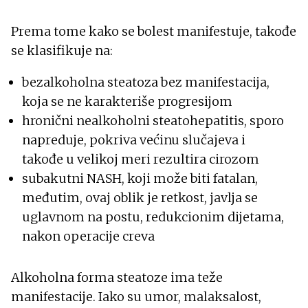
Prema tome kako se bolest manifestuje, takođe
se klasifikuje na:
bezalkoholna steatoza bez manifestacija,
koja se ne karakteriše progresijom
hronični nealkoholni steatohepatitis, sporo
napreduje, pokriva većinu slučajeva i
takođe u velikoj meri rezultira cirozom
subakutni NASH, koji može biti fatalan,
međutim, ovaj oblik je retkost, javlja se
uglavnom na postu, redukcionim dijetama,
nakon operacije creva
Alkoholna forma steatoze ima teže
manifestacije. Iako su umor, malaksalost,