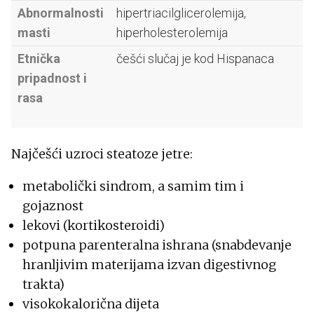
Abnormalnosti
hipertriacilglicerolemija,
masti
hiperholesterolemija
Etnička
češći slučaj je kod Hispanaca
pripadnost i
rasa
Najčešći uzroci steatoze jetre:
metabolički sindrom, a samim tim i
gojaznost
lekovi (kortikosteroidi)
potpuna parenteralna ishrana (snabdevanje
hranljivim materijama izvan digestivnog
trakta)
visokokalorična dijeta