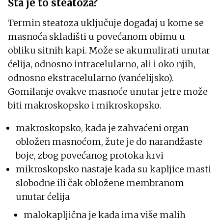
Šta je to steatoza?
Termin steatoza uključuje događaj u kome se
masnoća skladišti u povećanom obimu u
obliku sitnih kapi. Može se akumulirati unutar
ćelija, odnosno intracelularno, ali i oko njih,
odnosno ekstracelularno (vanćelijsko).
Gomilanje ovakve masnoće unutar jetre može
biti makroskopsko i mikroskopsko.
makroskopsko, kada je zahvaćeni organ
obložen masnoćom, žute je do narandžaste
boje, zbog povećanog protoka krvi
mikroskopsko nastaje kada su kapljice masti
slobodne ili čak obložene membranom
unutar ćelija
malokapljična je kada ima više malih