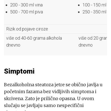
200 - 300 ml vina
100 - 150 ml v
500 - 700 ml piva
250 - 350 ml p
Rizik od pojave ciroze
više od 40-60 grama alkohola
više od 20 grama
dnevno
dnevno
Simptomi
Bezalkoholna steatoza jetre se obično javlja u
početnim fazama bez vidljivih simptoma i
skrivena. Zato je prilično opasna. U ovom
slučaju se javljaju samo nespecifični