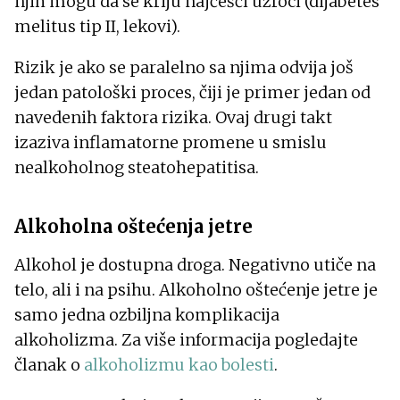
njih mogu da se kriju najčešći uzroci (dijabetes
melitus tip II, lekovi).
Rizik je ako se paralelno sa njima odvija još
jedan patološki proces, čiji je primer jedan od
navedenih faktora rizika. Ovaj drugi takt
izaziva inflamatorne promene u smislu
nealkoholnog steatohepatitisa.
Alkoholna oštećenja jetre
Alkohol je dostupna droga. Negativno utiče na
telo, ali i na psihu. Alkoholno oštećenje jetre je
samo jedna ozbiljna komplikacija
alkoholizma. Za više informacija pogledajte
članak o
alkoholizmu kao bolesti
.