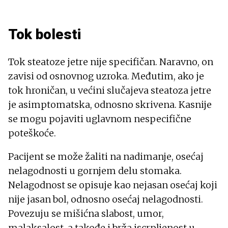
Tok bolesti
Tok steatoze jetre nije specifičan. Naravno, on
zavisi od osnovnog uzroka. Međutim, ako je
tok hroničan, u većini slučajeva steatoza jetre
je asimptomatska, odnosno skrivena. Kasnije
se mogu pojaviti uglavnom nespecifične
poteškoće.
Pacijent se može žaliti na nadimanje, osećaj
nelagodnosti u gornjem delu stomaka.
Nelagodnost se opisuje kao nejasan osećaj koji
nije jasan bol, odnosno osećaj nelagodnosti.
Povezuju se mišićna slabost, umor,
malaksalost, a takođe i brža iscrpljenost u