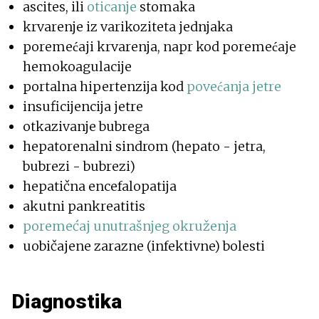
ascites, ili
oticanje
stomaka
krvarenje iz varikoziteta jednjaka
poremećaji krvarenja, napr kod poremećaje
hemokoagulacije
portalna hipertenzija kod
povećanja jetre
insuficijencija jetre
otkazivanje bubrega
hepatorenalni sindrom (hepato - jetra,
bubrezi - bubrezi)
hepatična encefalopatija
akutni pankreatitis
poremećaj unutrašnjeg okruženja
uobičajene zarazne (infektivne) bolesti
Diagnostika