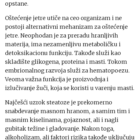
opstane.
Oštećenje jetre utiče na ceo organizam i ne
postoji alternativni mehanizam za oštećenje
jetre. Neophodan je za preradu hranljivih
materija, ima nezamenljivu metaboličku i
detoksikacionu funkciju. Takođe služi kao
skladište glikogena, proteina i masti. Tokom
embrionalnog razvoja služi za hematopoezu.
Veoma važna funkcija je proizvodnja i
izlučivanje žuči, koja se koristi u varenju masti.
Najčešći uzrok steatoze je prekomerno
snabdevanje masnom hranom, a samim tim i
masnim kiselinama, gojaznost, ali i nagli
gubitak težine i gladovanje. Nakon toga,
alkoholizam, ali faktori rizika takođe uključuju