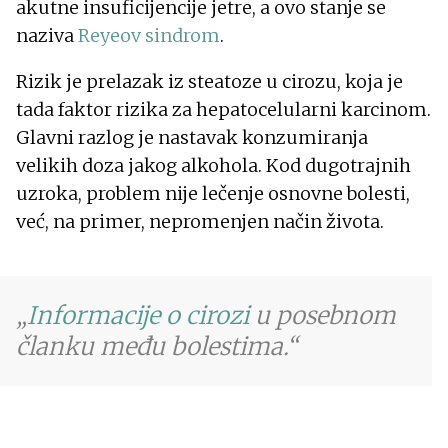
akutne insuficijencije jetre, a ovo stanje se
naziva
Reyeov sindrom
.
Rizik je prelazak iz steatoze u cirozu, koja je
tada faktor rizika za hepatocelularni karcinom.
Glavni razlog je nastavak konzumiranja
velikih doza jakog alkohola. Kod dugotrajnih
uzroka, problem nije lečenje osnovne bolesti,
već, na primer, nepromenjen način života.
Informacije o cirozi
u posebnom
članku među bolestima.