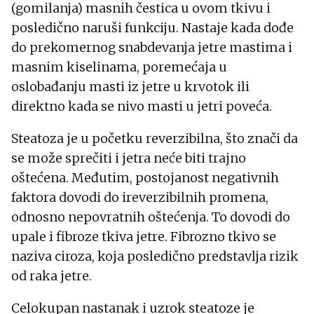
(gomilanja) masnih čestica u ovom tkivu i
posledično naruši funkciju. Nastaje kada dođe
do prekomernog snabdevanja jetre mastima i
masnim kiselinama, poremećaja u
oslobađanju masti iz jetre u krvotok ili
direktno kada se nivo masti u jetri poveća.
Steatoza je u početku reverzibilna, što znači da
se može sprečiti i jetra neće biti trajno
oštećena. Međutim, postojanost negativnih
faktora dovodi do ireverzibilnih promena,
odnosno nepovratnih oštećenja. To dovodi do
upale i fibroze tkiva jetre. Fibrozno tkivo se
naziva ciroza, koja posledično predstavlja rizik
od raka jetre.
Celokupan nastanak i uzrok steatoze je