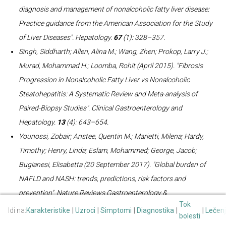
diagnosis and management of nonalcoholic fatty liver disease:
Practice guidance from the American Association for the Study
of Liver Diseases".
Hepatology
.
67
(1): 328–357.
Singh, Siddharth; Allen, Alina M.; Wang, Zhen; Prokop, Larry J.;
Murad, Mohammad H.; Loomba, Rohit (April 2015). "Fibrosis
Progression in Nonalcoholic Fatty Liver vs Nonalcoholic
Steatohepatitis: A Systematic Review and Meta-analysis of
Paired-Biopsy Studies".
Clinical Gastroenterology and
Hepatology
.
13
(4): 643–654.
Younossi, Zobair; Anstee, Quentin M.; Marietti, Milena; Hardy,
Timothy; Henry, Linda; Eslam, Mohammed; George, Jacob;
Bugianesi, Elisabetta (20 September 2017). "Global burden of
NAFLD and NASH: trends, predictions, risk factors and
prevention".
Nature Reviews Gastroenterology &
Tok
Hepatology
.
15
(1): 11–20.
Idi na:
Karakteristike
Uzroci
Simptomi
Diagnostika
Lečen
bolesti
Qian Y, Fan JG (May 2005). "Obesity, fatty liver and liver