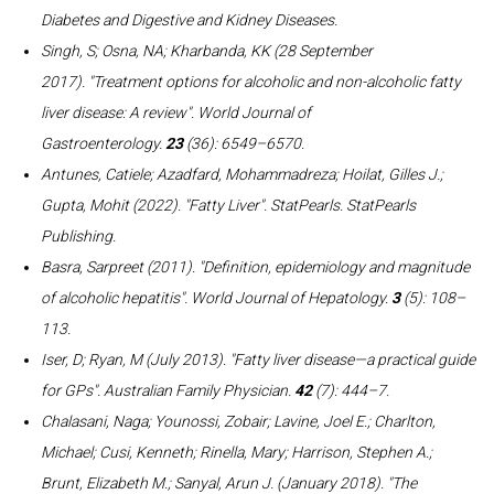
Diabetes and Digestive and Kidney Diseases
.
Singh, S; Osna, NA; Kharbanda, KK (28 September
2017). "Treatment options for alcoholic and non-alcoholic fatty
liver disease: A review".
World Journal of
Gastroenterology
.
23
(36): 6549–6570.
Antunes, Catiele; Azadfard, Mohammadreza; Hoilat, Gilles J.;
Gupta, Mohit (2022). "Fatty Liver".
StatPearls
. StatPearls
Publishing.
Basra, Sarpreet (2011). "Definition, epidemiology and magnitude
of alcoholic hepatitis".
World Journal of Hepatology
.
3
(5): 108–
113.
Iser, D; Ryan, M (July 2013). "Fatty liver disease—a practical guide
for GPs".
Australian Family Physician
.
42
(7): 444–7.
Chalasani, Naga; Younossi, Zobair; Lavine, Joel E.; Charlton,
Michael; Cusi, Kenneth; Rinella, Mary; Harrison, Stephen A.;
Brunt, Elizabeth M.; Sanyal, Arun J. (January 2018). "The