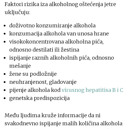
Faktori rizika iza alkoholnog oštećenja jetre
uključuju:
doživotno konzumiranje alkohola
konzumacija alkohola van unosa hrane
visokokoncentrovana alkoholna pića,
odnosno destilati ili žestina
ispijanje raznih alkoholnih pića, odnosno
mešanje
žene su podložnije
neuhranjenost, gladovanje
pijenje alkohola kod
virusnog hepatitisa B i C
genetska predispozicija
Među ljudima kruže informacije da ni
svakodnevno ispijanje malih količina alkohola