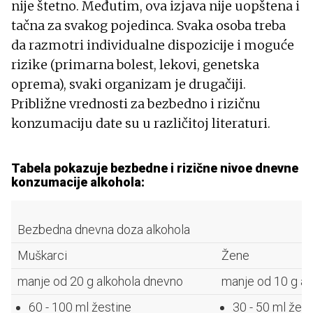
nije štetno. Međutim, ova izjava nije uopštena i
tačna za svakog pojedinca. Svaka osoba treba
da razmotri individualne dispozicije i moguće
rizike (primarna bolest, lekovi, genetska
oprema), svaki organizam je drugačiji.
Približne vrednosti za bezbedno i rizičnu
konzumaciju date su u različitoj literaturi.
Tabela pokazuje bezbedne i rizične nivoe dnevne
konzumacije alkohola:
Bezbedna dnevna doza alkohola
Muškarci
Žene
manje od 20 g alkohola dnevno
manje od 10 g al
60 - 100 ml žestine
30 - 50 ml žest