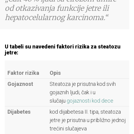
od otkazivanja funkcije jetre ili
hepatocelularnog karcinoma.
U tabeli su navedeni faktori rizika za steatozu
jetre:
Faktor rizika
Opis
Gojaznost
Steatoza je prisutna kod svih
gojaznih ljudi, čak i u
slučaju
gojaznosti kod dece
Dijabetes
kod dijabetesa II. tipa, steatoza
jetre je prisutna u približno jednoj
trećini slučajeva