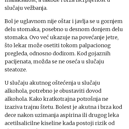
slučaju vežbanja.
Bol je uglavnom nije oštar i javlja se u gornjem
delu stomaka, posebno u desnom donjem delu
stomaka. Ovo već ukazuje na povećanje jetre,
što lekar može osetiti tokom palpacionog
pregleda, odnosno dodirom. Kod gojaznih
pacijenata, možda se ne oseća u slučaju
steatoze.
U slučaju akutnog oštećenja u slučaju
alkohola, potrebno je obustaviti dovod
alkohola. Kako kratkotrajna potrošnja ne
izaziva trajnu štetu. Bolest je akutna i brza kod
dece nakon uzimanja aspirina ili drugog leka
acetilsalicilne kiseline kada postoji rizik od