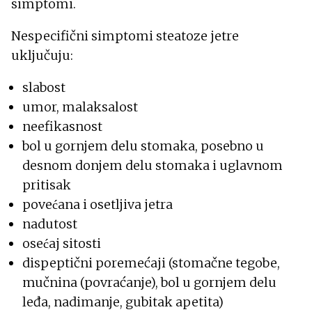
simptomi.
Nespecifični simptomi steatoze jetre
uključuju:
slabost
umor, malaksalost
neefikasnost
bol u gornjem delu stomaka, posebno u
desnom donjem delu stomaka i uglavnom
pritisak
povećana i osetljiva jetra
nadutost
osećaj sitosti
dispeptični poremećaji (stomačne tegobe,
mučnina (povraćanje), bol u gornjem delu
leđa, nadimanje, gubitak apetita)