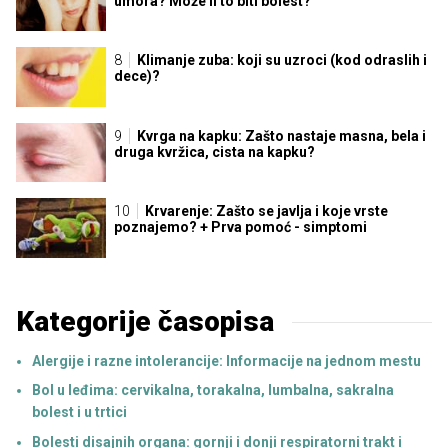
umora? Može li to biti bolest?
Klimanje zuba: koji su uzroci (kod odraslih i
dece)?
Kvrga na kapku: Zašto nastaje masna, bela i
druga kvržica, cista na kapku?
Krvarenje: Zašto se javlja i koje vrste
poznajemo? + Prva pomoć - simptomi
Kategorije časopisa
Alergije i razne intolerancije: Informacije na jednom mestu
Bol u leđima: cervikalna, torakalna, lumbalna, sakralna
bolest i u trtici
Bolesti disajnih organa: gornji i donji respiratorni trakt i