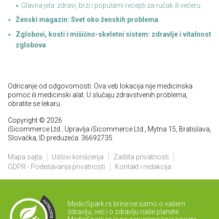
Glavna jela: zdravi, brzi i popularni recepti za ručak ili večeru
Ženski magazin: Svet oko ženskih problema
Zglobovi, kosti i mišićno-skeletni sistem: zdravlje i vitalnost
zglobova
Odricanje od odgovornosti: Ova veb lokacija nije medicinska
pomoć ili medicinski alat. U slučaju zdravstvenih problema,
obratite se lekaru.
Copyright © 2026
iSicommerce Ltd.. Upravlja iSicommerce Ltd., Mytna 15, Bratislava,
Slovačka, ID preduzeća: 36692735
Mapa sajta
Uslovi korišćenja
Zaštita privatnosti
GDPR - Podešavanja privatnosti
Kontakt i redakcija
MedicSpark.rs brine ne samo o vašem
zdravlju, već i o zdravlju naše planete.