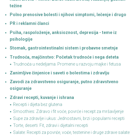
težine
Polno prenosive bolesti i njihovi simptomi, lečenje i drugo
PR i reklamni članci
Psiha, raspoloženje, anksioznost, depresija - teme iz
psihologije
Stomak, gastrointestinalni sistem i probavne smetnje
Trudnoća, majčinstvo: Početak trudnoće i nega deteta
Trudnoća u nedeljama: Promene u razvoju majke i fetusa
Zanimljive činjenice i saveti o bolestima i zdravlju
Zavodi za zdravstveno osiguranje, putno zdravstveno
osiguranje
Zdravi recepti, kuvanje i ishrana
Recepti i dijeta bez glutena
Smoothies: Zdravo i fit voće, povrće i recept za mršavljenje
Supe za zdravlje i ukus: Jednostavni, brzi i popularni recepti
Torte, deserti: Fit, zdravi i dijetalni recepti
Salate: Recepti za povrće, voće, testenine i druge zdrave salate