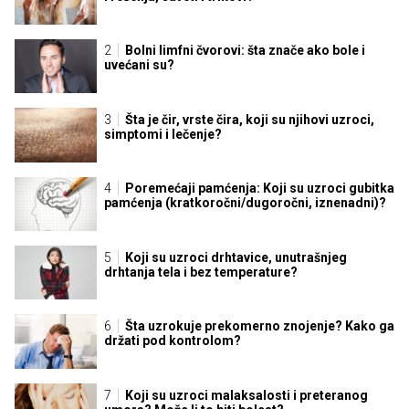
Bolni limfni čvorovi: šta znače ako bole i
uvećani su?
Šta je čir, vrste čira, koji su njihovi uzroci,
simptomi i lečenje?
Poremećaji pamćenja: Koji su uzroci gubitka
pamćenja (kratkoročni/dugoročni, iznenadni)?
Koji su uzroci drhtavice, unutrašnjeg
drhtanja tela i bez temperature?
Šta uzrokuje prekomerno znojenje? Kako ga
držati pod kontrolom?
Koji su uzroci malaksalosti i preteranog