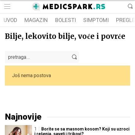
UVOD
MAGAZIN
BOLESTI
SIMPTOMI
PREGLE
Bilje, lekovito bilje, voće i povrće
Još nema postova
Najnovije
Borite se sa masnom kosom? Koji su uzroci
i rešenja, saveti i trikovi?