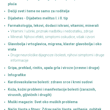
pluća
Dečiji svet i teme ne samo za roditelje
Dijabetes - Dijabetes melitus I. i II. tip
Farmakologija, lekovi, dodaci ishrani, vitamini, minerali
Vitamini: I učinki, priznaki nadbitku i nedostatku, zdroje
Minerali: Njihovi efekti, simptomi oskudice, višak i izvori
Glavobolja i vrtoglavica, migrena, klaster glavobolja i oko
vrata
Druge neurološke dijagnoze i bolesti, njihovi simptomi i druge
informacije
Gripa, prehlad, rinitis, upala grla i viroze (crevne i druge)
Infografike
Kardiovaskularne bolesti: zdravo srce i krvni sudovi
Koža, kožni problemi i manifestacije bolesti (zaraznih,
virusnih, gljivičnih i drugih)
Muški magazin: Svet oko muških problema
Način života + fitnes: Zdrav način života, vežbanje, gubitak