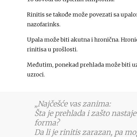
Rinitis se takođe može povezati sa upal
nazofarinks.
Upala može biti akutna i hronična. Hroni
rinitisa u prošlosti.
Međutim, ponekad prehlada može biti uzr
uzroci.
Najčešće vas zanima:
Šta je prehlada i zašto nasta
forma?
Da li je rinitis zarazan, pa mo