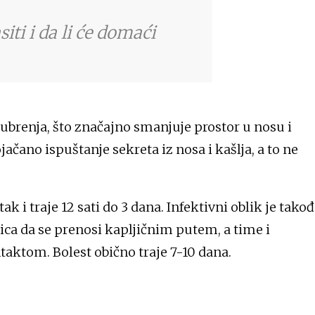
iti i da li će domaći
bubrenja, što značajno smanjuje prostor u nosu i
čano ispuštanje sekreta iz nosa i kašlja, a to ne
ak i traje 12 sati do 3 dana. Infektivni oblik je tako
ica da se prenosi kapljičnim putem, a time i
taktom. Bolest obično traje 7-10 dana.