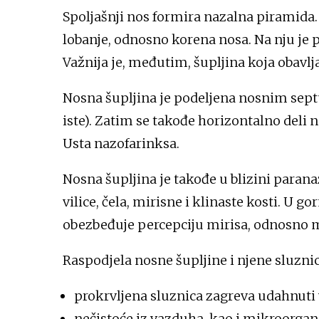
Spoljašnji nos formira nazalna piramida. T
lobanje, odnosno korena nosa. Na nju je p
Važnija je, međutim, šupljina koja obavlj
Nosna šupljina je podeljena nosnim se
iste). Zatim se takođe horizontalno deli n
Usta nazofarinksa.
Nosna šupljina je takođe u blizini parana
vilice, čela, mirisne i klinaste kosti. U 
obezbeđuje percepciju mirisa, odnosno m
Raspodjela nosne šupljine i njene sluzni
prokrvljena sluznica zagreva udahnuti
nečistoće iz vazduha, kao i mikroorgan