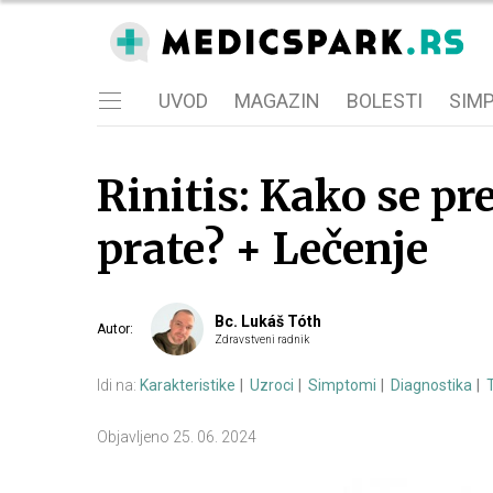
UVOD
MAGAZIN
BOLESTI
SIM
Rinitis: Kako se pr
prate? + Lečenje
Bc. Lukáš Tóth
Autor
:
Zdravstveni radnik
Idi na:
Karakteristike
Uzroci
Simptomi
Diagnostika
Objavljeno
25. 06. 2024