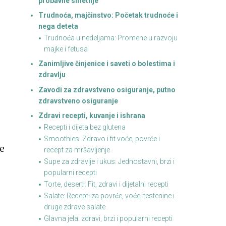
probavne smetnje
Trudnoća, majčinstvo: Početak trudnoće i
nega deteta
Trudnoća u nedeljama: Promene u razvoju
majke i fetusa
Zanimljive činjenice i saveti o bolestima i
zdravlju
Zavodi za zdravstveno osiguranje, putno
zdravstveno osiguranje
Zdravi recepti, kuvanje i ishrana
Recepti i dijeta bez glutena
Smoothies: Zdravo i fit voće, povrće i
đe
recept za mršavljenje
Supe za zdravlje i ukus: Jednostavni, brzi i
popularni recepti
Torte, deserti: Fit, zdravi i dijetalni recepti
Salate: Recepti za povrće, voće, testenine i
druge zdrave salate
Glavna jela: zdravi, brzi i popularni recepti