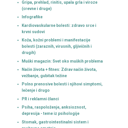
Gripa, prehlad, rinitis, upala grla i viroze
(crevne i druge)
Infografike
Kardiovaskularne bolesti: zdravo srce i
krvni sudovi
Koža, kožni problemi i manifestacije
bolesti (zaraznih, virusnih, gljivičnih i
drugih)
Muški magazin: Svet oko muških problema
Način života + fitnes: Zdrav način života,
vežbanje, gubitak težine
Polno prenosive bolesti i njihovi simptomi,
lečenje i drugo
PR i reklamni članci
Psiha, raspoloženje, anksioznost,
depresija - teme iz psihologije
Stomak, gastrointestinalni sistem i