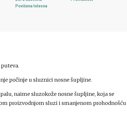
Povišena telesna
temperatura
h puteva.
nje počinje u sluznici nosne šupljine.
upalu, naime sluzokože nosne šupljine, koja se
om proizvodnjom sluzi i smanjenom prohodnošću