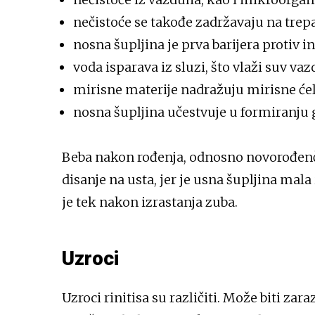
nečistoće se takođe zadržavaju na tre
nosna šupljina je prva barijera protiv i
voda isparava iz sluzi, što vlaži suv va
mirisne materije nadražuju mirisne ćel
nosna šupljina učestvuje u formiranju 
Beba nakon rođenja, odnosno novorođenče
disanje na usta, jer je usna šupljina mal
je tek nakon izrastanja zuba.
Uzroci
Uzroci rinitisa su različiti. Može biti zara