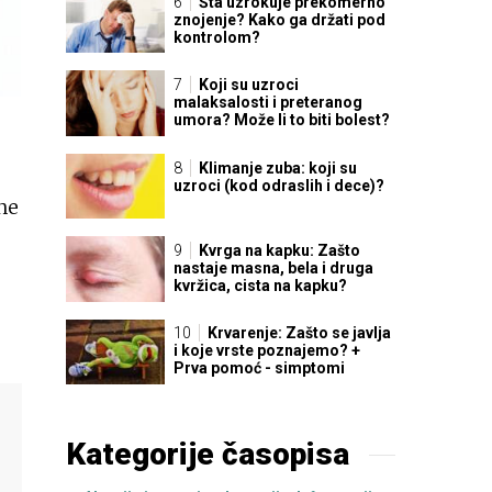
Šta uzrokuje prekomerno
znojenje? Kako ga držati pod
kontrolom?
Koji su uzroci
malaksalosti i preteranog
umora? Može li to biti bolest?
Klimanje zuba: koji su
uzroci (kod odraslih i dece)?
ne
Kvrga na kapku: Zašto
nastaje masna, bela i druga
kvržica, cista na kapku?
Krvarenje: Zašto se javlja
i koje vrste poznajemo? +
Prva pomoć - simptomi
Kategorije časopisa