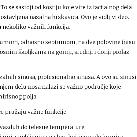
o se sastoji od kostiju koje vire iz facijalnog dela
ostavljena nazalna hrskavica. Ovo je vidljivi deo.
a nekoliko važnih funkcija.
ptumom, odnosno septumom, na dve polovine (nisu
osnim školjkama na gornji, srednji i donji prolaz.
zalnih sinusa, profesionalno sinusa. A ovo su sinusi
gornjem delu nosa nalazi se važno područje koje
irisnog polja.
ce pružaju važne funkcije:
 vazduh do telesne temperature
izmi zarobljeni su u sluzi koja se ovde formira