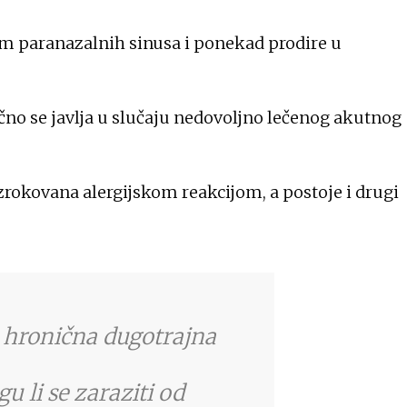
om paranazalnih sinusa i ponekad prodire u
čno se javlja u slučaju nedovoljno lečenog akutnog
okovana alergijskom reakcijom, a postoje i drugi
je hronična dugotrajna
gu li se zaraziti od