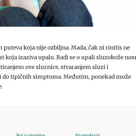
ih puteva koja nije ozbiljna. Mada, čak ni rinitis ne
est koja izaziva upalu. Radi se o upali sluzokože nos
ticanjem ove sluznice, stvaranjem sluzi i
i do tipičnih simptoma. Međutim, ponekad može
e.
Bol u udovima
Promuklost