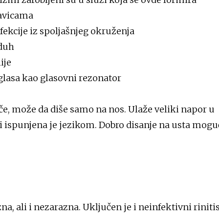
pavicama
nfekcije iz spoljašnjeg okruženja
zduh
ije
glasa kao glasovni rezonator
, može da diše samo na nos. Ulaže veliki napor u
a i ispunjena je jezikom. Dobro disanje na usta moguc
zna, ali i nezarazna. Uključen je i neinfektivni rinitis