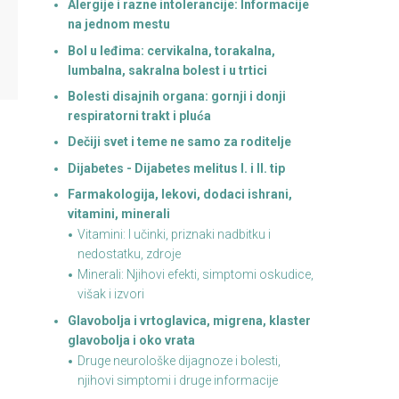
Alergije i razne intolerancije: Informacije
na jednom mestu
Bol u leđima: cervikalna, torakalna,
lumbalna, sakralna bolest i u trtici
Bolesti disajnih organa: gornji i donji
respiratorni trakt i pluća
Dečiji svet i teme ne samo za roditelje
Dijabetes - Dijabetes melitus I. i II. tip
Farmakologija, lekovi, dodaci ishrani,
vitamini, minerali
Vitamini: I učinki, priznaki nadbitku i
nedostatku, zdroje
Minerali: Njihovi efekti, simptomi oskudice,
višak i izvori
Glavobolja i vrtoglavica, migrena, klaster
glavobolja i oko vrata
Druge neurološke dijagnoze i bolesti,
njihovi simptomi i druge informacije