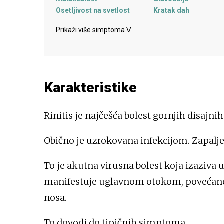
Osetljivost na svetlost
Kratak dah
Prikaži više simptoma
ᐯ
Karakteristike
Rinitis je najčešća bolest gornjih disajni
Obično je uzrokovana infekcijom. Zapalje
To je akutna virusna bolest koja izaziva 
manifestuje uglavnom otokom, povećan
nosa.
To dovodi do tipičnih simptoma.