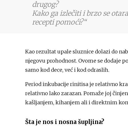
drugog?
Kako ga izlečiti i brzo se otaras
recepti pomoći?
Kao rezultat upale sluznice dolazi do na
njegovu prohodnost. Ovome se dodaje poja
samo kod dece, već i kod odraslih.
Period inkubacije rinitisa je relativno krat
relativno lako zarazan. Pomaže joj činjen
kašljanjem, kihanjem ali i direktnim kon
Šta je nos i nosna šupljina?