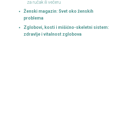
za ručak ili večeru
Ženski magazin: Svet oko ženskih
problema
Zglobovi, kosti i mišićno-skeletni sistem:
zdravlje i vitalnost zglobova