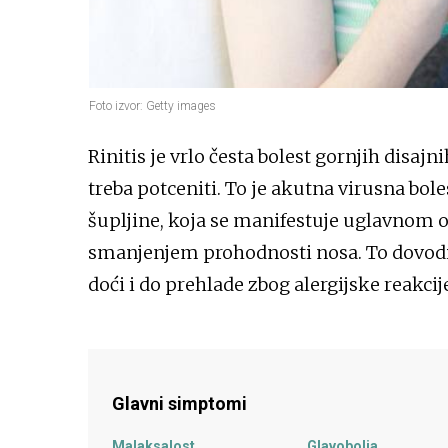
Foto izvor: Getty images
Rinitis je vrlo česta bolest gornjih disajn
treba potceniti. To je akutna virusna bol
šupljine, koja se manifestuje uglavnom o
smanjenjem prohodnosti nosa. To dovod
doći i do prehlade zbog alergijske reakcij
Glavni simptomi
Malaksalost
Glavobolja