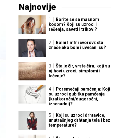
Najnovije
Borite se sa masnom
kosom? Koji su uzroci i
rešenja, saveti i trikovi?
Bolni limfni čvorovi: šta
znače ako bole i uvećani su?
Šta je čir, vrste čira, koji su
njihovi uzroci, simptomi i
lečenje?
Poremećaji pamćenja: Koji
su uzroci gubitka pamćenja
(kratkoročni/dugoročni,
iznenadni)?
Koji su uzroci drhtavice,
unutrašnjeg drhtanja tela i bez
temperature?