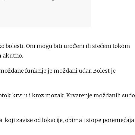
bolesti. Oni mogu biti urođeni ili stečeni tokom
m akutno.
 moždane funkcije je moždani udar. Bolest je
protok krvi u i kroz mozak. Krvarenje moždanih sud
 koji zavise od lokacije, obima i stope poremećaja