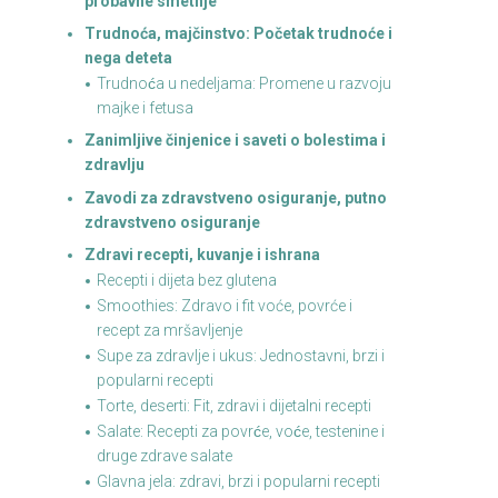
probavne smetnje
Trudnoća, majčinstvo: Početak trudnoće i
nega deteta
Trudnoća u nedeljama: Promene u razvoju
majke i fetusa
Zanimljive činjenice i saveti o bolestima i
zdravlju
Zavodi za zdravstveno osiguranje, putno
zdravstveno osiguranje
Zdravi recepti, kuvanje i ishrana
Recepti i dijeta bez glutena
Smoothies: Zdravo i fit voće, povrće i
recept za mršavljenje
Supe za zdravlje i ukus: Jednostavni, brzi i
popularni recepti
Torte, deserti: Fit, zdravi i dijetalni recepti
Salate: Recepti za povrće, voće, testenine i
druge zdrave salate
Glavna jela: zdravi, brzi i popularni recepti