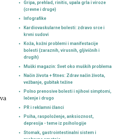
Gripa, prehlad, rinitis, upala grla i viroze
(crevne i druge)
Infografike
Kardiovaskularne bolesti: zdravo srce i
krvni sudovi
Koža, kožni problemi i manifestacije
bolesti (zaraznih, virusnih, gljivičnih i
drugih)
Muški magazin: Svet oko muških problema
Način života + fitnes: Zdrav način života,
vežbanje, gubitak težine
Polno prenosive bolesti i njihovi simptomi,
ova
lečenje i drugo
PR i reklamni članci
Psiha, raspoloženje, anksioznost,
depresija - teme iz psihologije
Stomak, gastrointestinalni sistem i