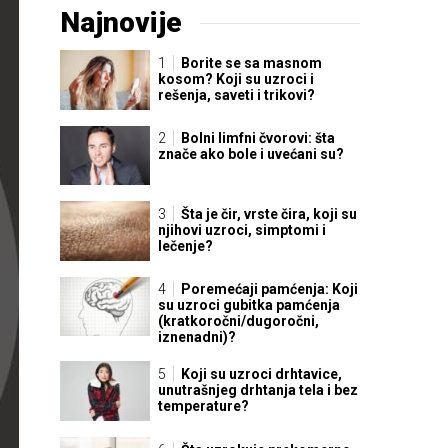
Najnovije
Borite se sa masnom
kosom? Koji su uzroci i
rešenja, saveti i trikovi?
Bolni limfni čvorovi: šta
znače ako bole i uvećani su?
Šta je čir, vrste čira, koji su
njihovi uzroci, simptomi i
lečenje?
Poremećaji pamćenja: Koji
su uzroci gubitka pamćenja
(kratkoročni/dugoročni,
iznenadni)?
Koji su uzroci drhtavice,
unutrašnjeg drhtanja tela i bez
temperature?