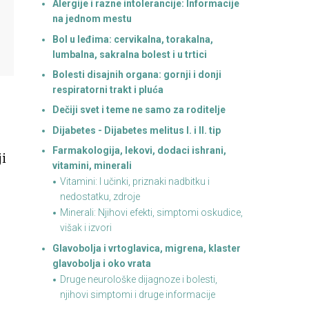
Alergije i razne intolerancije: Informacije
na jednom mestu
Bol u leđima: cervikalna, torakalna,
lumbalna, sakralna bolest i u trtici
Bolesti disajnih organa: gornji i donji
respiratorni trakt i pluća
Dečiji svet i teme ne samo za roditelje
Dijabetes - Dijabetes melitus I. i II. tip
Farmakologija, lekovi, dodaci ishrani,
ji
vitamini, minerali
Vitamini: I učinki, priznaki nadbitku i
nedostatku, zdroje
Minerali: Njihovi efekti, simptomi oskudice,
višak i izvori
Glavobolja i vrtoglavica, migrena, klaster
glavobolja i oko vrata
Druge neurološke dijagnoze i bolesti,
njihovi simptomi i druge informacije