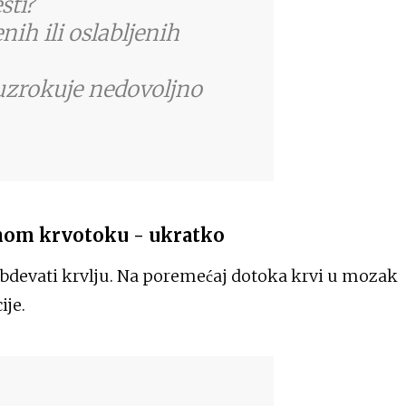
sti?
nih ili oslabljenih
 uzrokuje nedovoljno
lnom krvotoku - ukratko
devati krvlju. Na poremećaj dotoka krvi u mozak
ije.