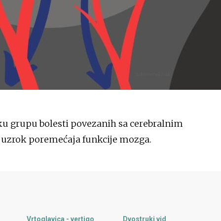
ku grupu bolesti povezanih sa cerebralnim
 uzrok poremećaja funkcije mozga.
Vrtoglavica - vertigo
Dvostruki vid