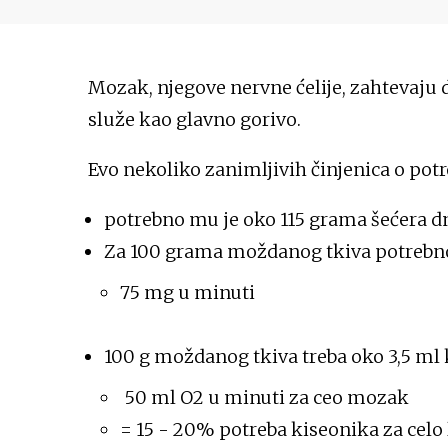
Mozak, njegove nervne ćelije, zahtevaju d
služe kao glavno gorivo.
Evo nekoliko zanimljivih činjenica o pot
potrebno mu je oko 115 grama šećera 
Za 100 grama moždanog tkiva potrebno 
75 mg u minuti
100 g moždanog tkiva treba oko 3,5 ml
50 ml O2 u minuti za ceo mozak
= 15 - 20% potreba kiseonika za celo 