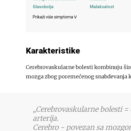
Glavobolja
Malaksalost
Prikaži više simptoma
ᐯ
Karakteristike
Cerebrovaskularne bolesti kombinuju širo
mozga zbog poremećenog snabdevanja k
Cerebrovaskularne bolesti =
arterija.
Cerebro - povezan sa mozgom