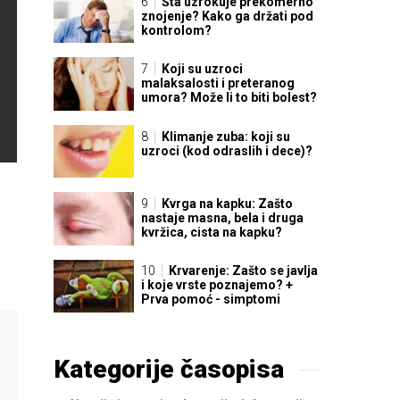
Šta uzrokuje prekomerno
znojenje? Kako ga držati pod
kontrolom?
Koji su uzroci
malaksalosti i preteranog
umora? Može li to biti bolest?
Klimanje zuba: koji su
uzroci (kod odraslih i dece)?
Kvrga na kapku: Zašto
nastaje masna, bela i druga
kvržica, cista na kapku?
Krvarenje: Zašto se javlja
i koje vrste poznajemo? +
Prva pomoć - simptomi
Kategorije časopisa