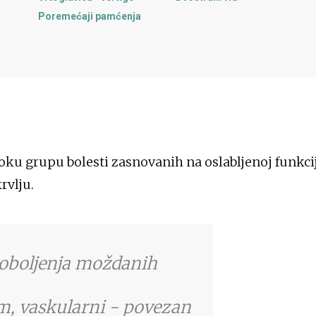
Poremećaji pamćenja
ku grupu bolesti zasnovanih na oslabljenoj funkci
rvlju.
 oboljenja moždanih
, vaskularni - povezan