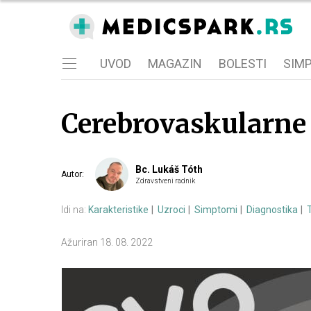
UVOD
MAGAZIN
BOLESTI
SIM
Cerebrovaskularne 
Bc. Lukáš Tóth
Autor
:
Zdravstveni radnik
Idi na:
Karakteristike
Uzroci
Simptomi
Diagnostika
Ažuriran
18. 08. 2022