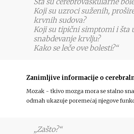
Šta su cerebrovaskularne bole
Koji su uzroci suženih, prošire
krvnih sudova?
Koji su tipični simptomi i šta
snabdevanje krvlju?
Kako se leče ove bolesti?
Zanimljive informacije o cerebra
Mozak - tkivo mozga mora se stalno snab
odmah ukazuje poremećaj njegove funkc
Zašto?