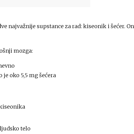
ve najvažnije supstance za rad: kiseonik i šećer. On
rošnji mozga:
dnevno
je oko 5,5 mg šećera
 kiseonika
ljudsko telo