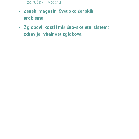
za ručak ili večeru
Ženski magazin: Svet oko ženskih
problema
Zglobovi, kosti i mišićno-skeletni sistem:
zdravlje i vitalnost zglobova