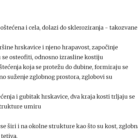
eoštećena i cela, dolazi do skleroziranja - takozvane
vršine hrskavice i njeno hrapavost, započinje
se osteofiti, odnosno izrasline kostiju
štećenja koja se protežu do dubine, formiraju se
jno suženje zglobnog prostora, zglobovi su
ćenja i gubitak hrskavice, dva kraja kosti trljaju se
 strukture umiru
 se širi i na okolne strukture kao što su kost, zglobn
 tetiva.