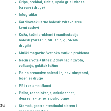
Gripa, prehlad, rinitis, upala grla i viroze
(crevne i druge)
Infografike
Kardiovaskularne bolesti: zdravo srce i
krvni sudovi
Koža, kožni problemi i manifestacije
bolesti (zaraznih, virusnih, gljivičnih i
drugih)
Muški magazin: Svet oko muških problema
Način života + fitnes: Zdrav način života,
vežbanje, gubitak težine
Polno prenosive bolesti i njihovi simptomi,
lečenje i drugo
PR i reklamni članci
Psiha, raspoloženje, anksioznost,
depresija - teme iz psihologije
 na
Stomak, gastrointestinalni sistem i