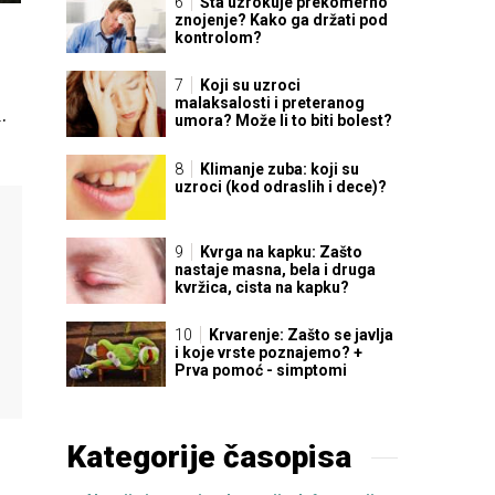
Šta uzrokuje prekomerno
znojenje? Kako ga držati pod
kontrolom?
Koji su uzroci
malaksalosti i preteranog
.
umora? Može li to biti bolest?
Klimanje zuba: koji su
uzroci (kod odraslih i dece)?
Kvrga na kapku: Zašto
nastaje masna, bela i druga
kvržica, cista na kapku?
Krvarenje: Zašto se javlja
i koje vrste poznajemo? +
Prva pomoć - simptomi
Kategorije časopisa