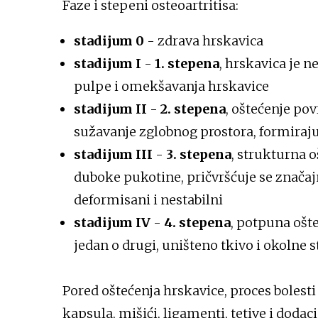
Faze i stepeni osteoartritisa:
stadijum 0
- zdrava hrskavica
stadijum I
-
1. stepena
, hrskavica je n
pulpe i omekšavanja hrskavice
stadijum II
-
2. stepena
, oštećenje po
sužavanje zglobnog prostora, formiraju 
stadijum III
-
3. stepena
, strukturna o
duboke pukotine, pričvršćuje se znača
deformisani i nestabilni
stadijum IV
-
4. stepena
, potpuna ošte
jedan o drugi, uništeno tkivo i okolne
Pored oštećenja hrskavice, proces bolesti
kapsula, mišići, ligamenti, tetive i dodaci