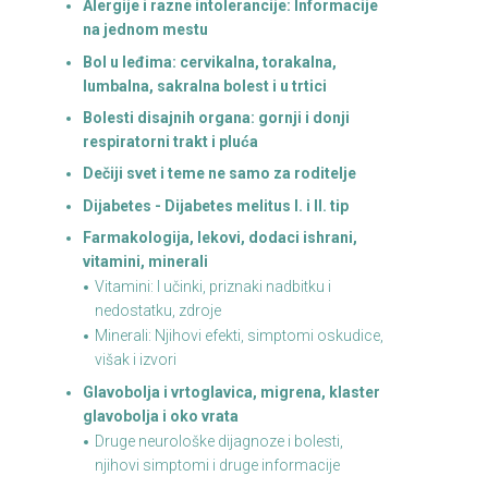
Alergije i razne intolerancije: Informacije
na jednom mestu
Bol u leđima: cervikalna, torakalna,
lumbalna, sakralna bolest i u trtici
Bolesti disajnih organa: gornji i donji
respiratorni trakt i pluća
Dečiji svet i teme ne samo za roditelje
Dijabetes - Dijabetes melitus I. i II. tip
Farmakologija, lekovi, dodaci ishrani,
vitamini, minerali
Vitamini: I učinki, priznaki nadbitku i
nedostatku, zdroje
Minerali: Njihovi efekti, simptomi oskudice,
višak i izvori
Glavobolja i vrtoglavica, migrena, klaster
glavobolja i oko vrata
Druge neurološke dijagnoze i bolesti,
njihovi simptomi i druge informacije