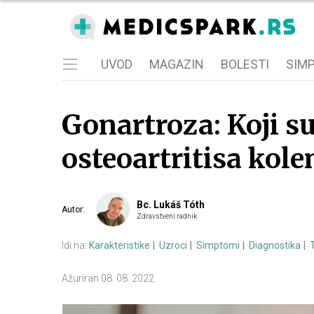
UVOD
MAGAZIN
BOLESTI
SIM
Gonartroza: Koji s
osteoartritisa kol
Bc. Lukáš Tóth
Autor
:
Zdravstveni radnik
Idi na:
Karakteristike
Uzroci
Simptomi
Diagnostika
Ažuriran
08. 08. 2022