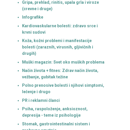
Gripa, prehlad, rinitis, upala grla i viroze
(crevne i druge)
Infografike
Kardiovaskularne bolesti: zdravo srce i
krvni sudovi
Koža, kožni problemi i manifestacije
bolesti (zaraznih, virusnih, gljivičnih i
drugih)
Muški magazin: Svet oko muških problema
Način života + fitnes: Zdrav način života,
vežbanje, gubitak težine
Polno prenosive bolesti i njihovi simptomi,
lečenje i drugo
PR i reklamni članci
Psiha, raspoloženje, anksioznost,
depresija - teme iz psihologije
Stomak, gastrointestinalni sistem i