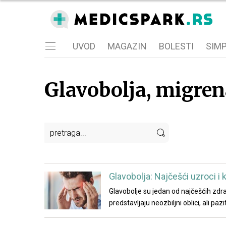
UVOD
MAGAZIN
BOLESTI
SIM
Glavobolja, migren
Glavobolja: Najčešći uzroci i k
Glavobolje su jedan od najčešćih zdr
predstavljaju neozbiljni oblici, ali pa