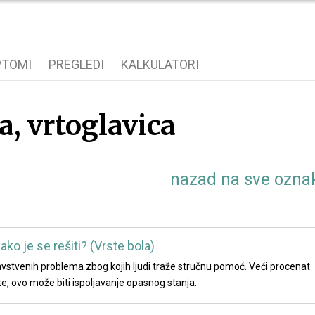
PTOMI
PREGLEDI
KALKULATORI
a, vrtoglavica
nazad na sve ozna
ako je se rešiti? (Vrste bola)
avstvenih problema zbog kojih ljudi traže stručnu pomoć. Veći procenat
zite, ovo može biti ispoljavanje opasnog stanja.