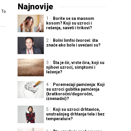
Najnovije
. To
Borite se sa masnom
kosom? Koji su uzroci i
rešenja, saveti i trikovi?
Bolni limfni čvorovi: šta
znače ako bole i uvećani su?
Šta je čir, vrste čira, koji su
njihovi uzroci, simptomi i
lečenje?
Poremećaji pamćenja: Koji
su uzroci gubitka pamćenja
(kratkoročni/dugoročni,
iznenadni)?
Koji su uzroci drhtavice,
unutrašnjeg drhtanja tela i bez
temperature?