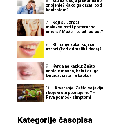
Šta uzrokuje prekomerno
znojenje? Kako ga držati pod
kontrolom?
Koji su uzroci
malaksalosti i preteranog
umora? Može li to biti bolest?
Klimanje zuba: koji su
uzroci (kod odraslih i dece)?
Kvrga na kapku: Zašto
nastaje masna, bela i druga
kvržica, cista na kapku?
Krvarenje: Zašto se javlja
i koje vrste poznajemo? +
Prva pomoć - simptomi
Kategorije časopisa