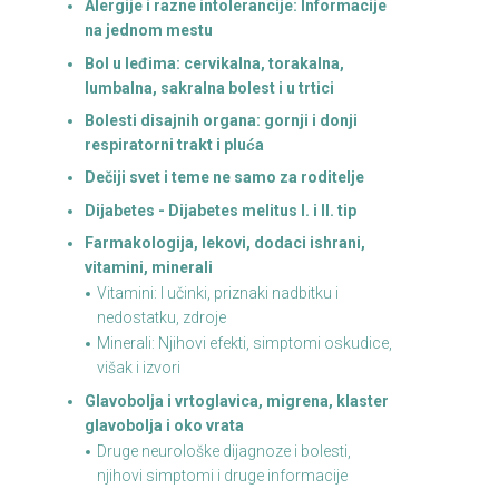
Alergije i razne intolerancije: Informacije
na jednom mestu
Bol u leđima: cervikalna, torakalna,
lumbalna, sakralna bolest i u trtici
Bolesti disajnih organa: gornji i donji
respiratorni trakt i pluća
Dečiji svet i teme ne samo za roditelje
Dijabetes - Dijabetes melitus I. i II. tip
Farmakologija, lekovi, dodaci ishrani,
vitamini, minerali
Vitamini: I učinki, priznaki nadbitku i
nedostatku, zdroje
Minerali: Njihovi efekti, simptomi oskudice,
višak i izvori
Glavobolja i vrtoglavica, migrena, klaster
glavobolja i oko vrata
Druge neurološke dijagnoze i bolesti,
njihovi simptomi i druge informacije