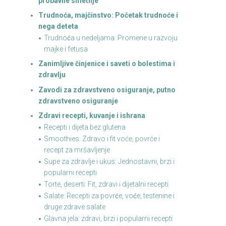
probavne smetnje
Trudnoća, majčinstvo: Početak trudnoće i
nega deteta
Trudnoća u nedeljama: Promene u razvoju
majke i fetusa
Zanimljive činjenice i saveti o bolestima i
zdravlju
Zavodi za zdravstveno osiguranje, putno
zdravstveno osiguranje
Zdravi recepti, kuvanje i ishrana
Recepti i dijeta bez glutena
Smoothies: Zdravo i fit voće, povrće i
recept za mršavljenje
Supe za zdravlje i ukus: Jednostavni, brzi i
popularni recepti
Torte, deserti: Fit, zdravi i dijetalni recepti
Salate: Recepti za povrće, voće, testenine i
druge zdrave salate
Glavna jela: zdravi, brzi i popularni recepti