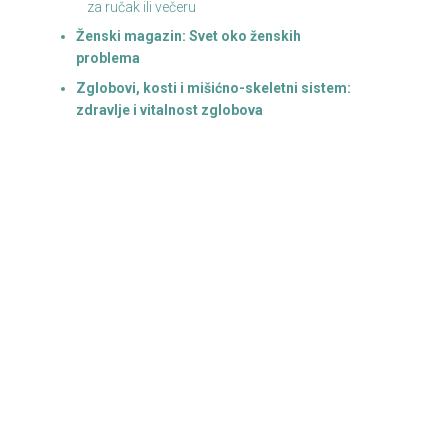
za ručak ili večeru
Ženski magazin: Svet oko ženskih
problema
Zglobovi, kosti i mišićno-skeletni sistem:
zdravlje i vitalnost zglobova