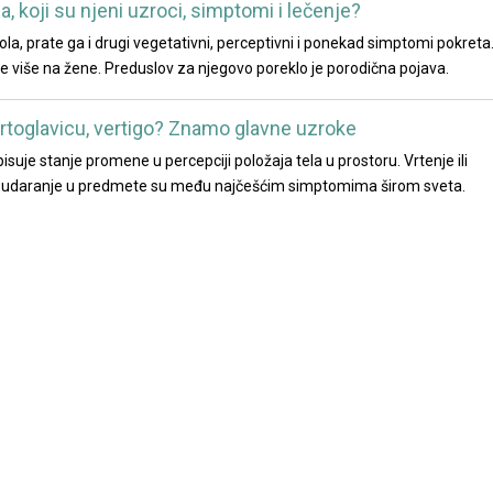
a, koji su njeni uzroci, simptomi i lečenje?
la, prate ga i drugi vegetativni, perceptivni i ponekad simptomi pokreta
tiče više na žene. Preduslov za njegovo poreklo je porodična pojava.
rtoglavicu, vertigo? Znamo glavne uzroke
suje stanje promene u percepciji položaja tela u prostoru. Vrtenje ili
je i udaranje u predmete su među najčešćim simptomima širom sveta.