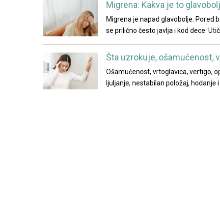
Migrena: Kakva je to glavobolj
Migrena je napad glavobolje. Pored bo
se prilično često javlja i kod dece. U
Šta uzrokuje, ošamućenost, v
Ošamućenost, vrtoglavica, vertigo, opi
ljuljanje, nestabilan položaj, hodan