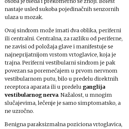
osoba je bleda i prekomerno se znoji. Bolest
nastaje usled sukoba pojedinačnih senzornih
ulaza u mozak.
Ovaj sindrom može imati dva oblika, periferni
ili centralni. Centralna, za razliku od periferne,
ne zavisi od položaja glave i manifestuje se
najneprijatnijom vrstom vrtoglavice, koja je
trajna. Periferni vestibularni sindrom je pak
povezan sa poremećajem u prvom nervnom
vestibularnom putu, bilo u predelu direktnih
receptora aparata ili u predelu
ganglija
vestibularnog nerva
. Nažalost, u mnogim
slučajevima, lečenje je samo simptomatsko, a
ne uzročno.
Benigna paraksizmalna poziciona vrtoglavica,