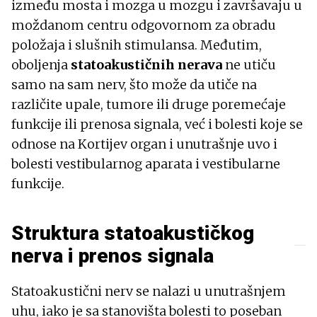
između mosta i mozga u mozgu i završavaju u
moždanom centru odgovornom za obradu
položaja i slušnih stimulansa. Međutim,
oboljenja
statoakustičnih nerava
ne utiču
samo na sam nerv, što može da utiče na
različite upale, tumore ili druge poremećaje
funkcije ili prenosa signala, već i bolesti koje se
odnose na Kortijev organ i unutrašnje uvo i
bolesti vestibularnog aparata i vestibularne
funkcije.
Struktura statoakustičkog
nerva i prenos signala
Statoakustični nerv se nalazi u unutrašnjem
uhu, iako je sa stanovišta bolesti to poseban