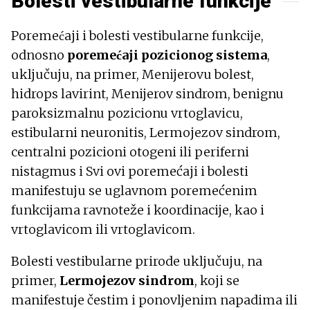
Bolesti vestibularne funkcije
Poremećaji i bolesti vestibularne funkcije,
odnosno
poremećaji pozicionog sistema
,
uključuju, na primer, Menijerovu bolest,
hidrops lavirint, Menijerov sindrom, benignu
paroksizmalnu pozicionu vrtoglavicu,
estibularni neuronitis, Lermojezov sindrom,
centralni pozicioni otogeni ili periferni
nistagmus i Svi ovi poremećaji i bolesti
manifestuju se uglavnom poremećenim
funkcijama ravnoteže i koordinacije, kao i
vrtoglavicom ili vrtoglavicom.
Bolesti vestibularne prirode uključuju, na
primer,
Lermojezov sindrom
, koji se
manifestuje čestim i ponovljenim napadima ili