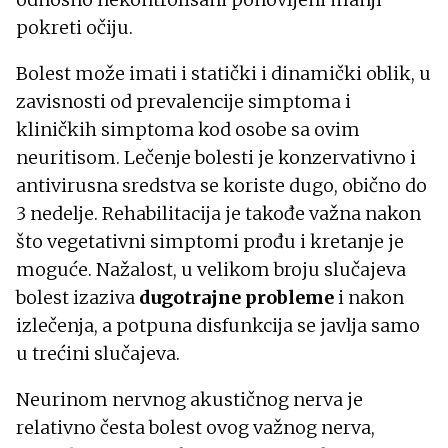
pokreti očiju.
Bolest može imati i statički i dinamički oblik, u
zavisnosti od prevalencije simptoma i
kliničkih simptoma kod osobe sa ovim
neuritisom. Lečenje bolesti je konzervativno i
antivirusna sredstva se koriste dugo, obično do
3 nedelje. Rehabilitacija je takođe važna nakon
što vegetativni simptomi prođu i kretanje je
moguće. Nažalost, u velikom broju slučajeva
bolest izaziva
dugotrajne probleme
i nakon
izlečenja, a potpuna disfunkcija se javlja samo
u trećini slučajeva.
Neurinom nervnog akustičnog nerva je
relativno česta bolest ovog važnog nerva,