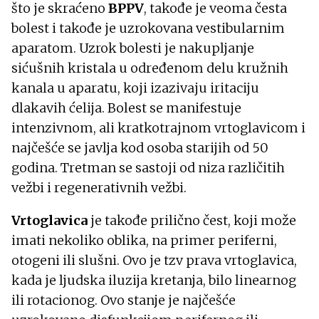
što je skraćeno
BPPV
, takođe je veoma česta
bolest i takođe je uzrokovana vestibularnim
aparatom. Uzrok bolesti je nakupljanje
sićušnih kristala u određenom delu kružnih
kanala u aparatu, koji izazivaju iritaciju
dlakavih ćelija. Bolest se manifestuje
intenzivnom, ali kratkotrajnom vrtoglavicom i
najčešće se javlja kod osoba starijih od 50
godina. Tretman se sastoji od niza različitih
vežbi i regenerativnih vežbi.
Vrtoglavica
je takođe prilično čest, koji može
imati nekoliko oblika, na primer periferni,
otogeni ili slušni. Ovo je tzv prava vrtoglavica,
kada je ljudska iluzija kretanja, bilo linearnog
ili rotacionog. Ovo stanje je najčešće