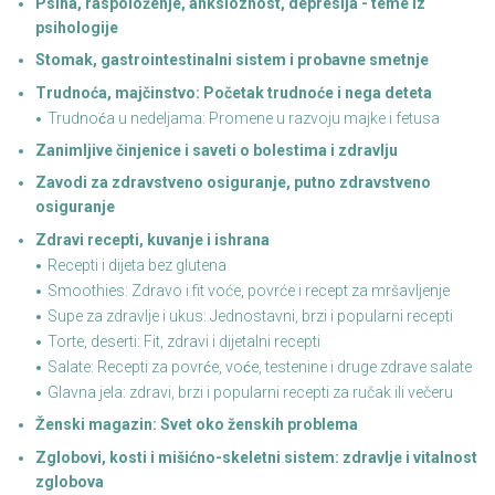
Psiha, raspoloženje, anksioznost, depresija - teme iz
psihologije
Stomak, gastrointestinalni sistem i probavne smetnje
Trudnoća, majčinstvo: Početak trudnoće i nega deteta
Trudnoća u nedeljama: Promene u razvoju majke i fetusa
Zanimljive činjenice i saveti o bolestima i zdravlju
Zavodi za zdravstveno osiguranje, putno zdravstveno
osiguranje
Zdravi recepti, kuvanje i ishrana
Recepti i dijeta bez glutena
Smoothies: Zdravo i fit voće, povrće i recept za mršavljenje
Supe za zdravlje i ukus: Jednostavni, brzi i popularni recepti
Torte, deserti: Fit, zdravi i dijetalni recepti
Salate: Recepti za povrće, voće, testenine i druge zdrave salate
Glavna jela: zdravi, brzi i popularni recepti za ručak ili večeru
Ženski magazin: Svet oko ženskih problema
Zglobovi, kosti i mišićno-skeletni sistem: zdravlje i vitalnost
zglobova