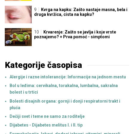
Kvrga na kapku: Zašto nastaje masna, bela i
druga kvržica, cista na kapku?
Krvarenje: Zašto se javlja i koje vrste
poznajemo? + Prva pomoć - simptomi
Kategorije časopisa
Alergije i razne intolerancije: Informacije na jednom mestu
Bol u leđima: cervikalna, torakalna, lumbalna, sakralna
bolest i u trtici
Bolesti disajnih organa: gornji i donji respiratorni trakt i
pluća
Dečiji svet i teme ne samo za roditelje
Dijabetes - Dijabetes melitus I. i II. tip
Farmakologija, lekovi, dodaci ishrani, vitamini, minerali