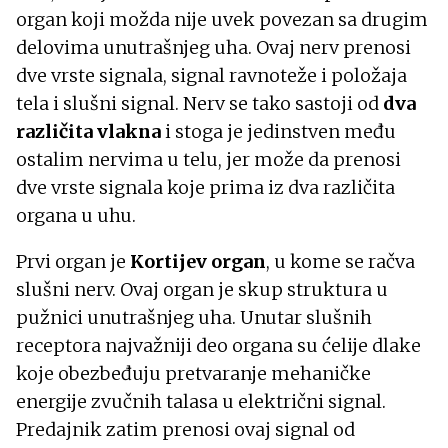
organ koji možda nije uvek povezan sa drugim
delovima unutrašnjeg uha. Ovaj nerv prenosi
dve vrste signala, signal ravnoteže i položaja
tela i slušni signal. Nerv se tako sastoji od
dva
različita vlakna
i stoga je jedinstven među
ostalim nervima u telu, jer može da prenosi
dve vrste signala koje prima iz dva različita
organa u uhu.
Prvi organ je
Kortijev organ
, u kome se račva
slušni nerv. Ovaj organ je skup struktura u
pužnici unutrašnjeg uha. Unutar slušnih
receptora najvažniji deo organa su ćelije dlake
koje obezbeđuju pretvaranje mehaničke
energije zvučnih talasa u električni signal.
Predajnik zatim prenosi ovaj signal od