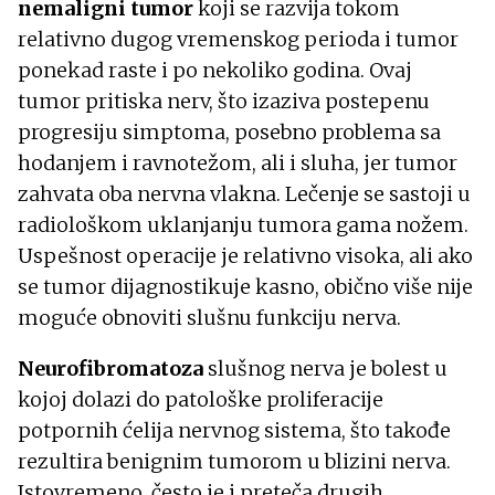
nemaligni tumor
koji se razvija tokom
relativno dugog vremenskog perioda i tumor
ponekad raste i po nekoliko godina. Ovaj
tumor pritiska nerv, što izaziva postepenu
progresiju simptoma, posebno problema sa
hodanjem i ravnotežom, ali i sluha, jer tumor
zahvata oba nervna vlakna. Lečenje se sastoji u
radiološkom uklanjanju tumora gama nožem.
Uspešnost operacije je relativno visoka, ali ako
se tumor dijagnostikuje kasno, obično više nije
moguće obnoviti slušnu funkciju nerva.
Neurofibromatoza
slušnog nerva je bolest u
kojoj dolazi do patološke proliferacije
potpornih ćelija nervnog sistema, što takođe
rezultira benignim tumorom u blizini nerva.
Istovremeno, često je i preteča drugih