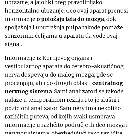
ubrzanje, a jajoliki breg pravolinijsko
horizontalno ubrzanje. Ceo ovaj aparat prenosi
informacije
o položaju tela do mozga
, dok
spoljašnja i unutrašnja pulpa takođe pomaže
senzornim ćelijama u aparatu da vode ovaj
signal.
Informacije iz Kortijevog organa i
vestibularnog aparata do cerebro-akustičnog
nerva dospevaju do malog mozga, gde se
procenjuju, ali i do drugih oblasti
centralnog
nervnog sistema
. Sami analizatori se takođe
nalaze u temporalnom režnju i to je slušni i
pozicioni analizator. Sam nerv ima nekoliko
različitih puteva, od kojih svaki usmerava
informacije u različito područje ili deo mozga i
nervnog sistema, obezbeđujući tako različite