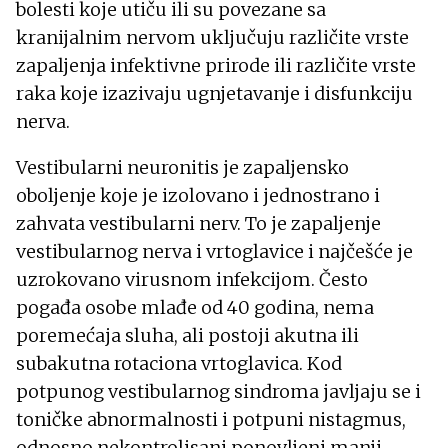
bolesti koje utiču ili su povezane sa
kranijalnim nervom uključuju različite vrste
zapaljenja infektivne prirode ili različite vrste
raka koje izazivaju ugnjetavanje i disfunkciju
nerva.
Vestibularni neuronitis je zapaljensko
oboljenje koje je izolovano i jednostrano i
zahvata vestibularni nerv. To je zapaljenje
vestibularnog nerva i vrtoglavice i najčešće je
uzrokovano virusnom infekcijom. Često
pogađa osobe mlađe od 40 godina, nema
poremećaja sluha, ali postoji akutna ili
subakutna rotaciona vrtoglavica. Kod
potpunog vestibularnog sindroma javljaju se i
toničke abnormalnosti i potpuni nistagmus,
odnosno nekontrolisani ponovljeni manji