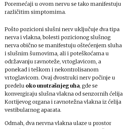
Poremećaji u ovom nervu se tako manifestuju
različitim simptomima.
Pošto pozicioni slušni nerv uključuje dva tipa
nerva i vlakna, bolesti pozicionog slušnog
nerva obično se manifestuju oštećenjem sluha
i slušnim šumovima, ali i poteškoćama u
održavanju ravnoteže, vrtoglavicom, a
ponekad i teškom i nekontrolisanom
vrtoglavicom. Ovaj dvostruki nerv počinje u
predelu
oko unutrašnjeg uha
, gde se
konvergiraju slušna vlakna od senzornih ćelija
Kortijevog organa i ravnotežna vlakna iz ćelija
vestibularnog aparata.
Odmah, dva nervna vlakna ulaze u prostor