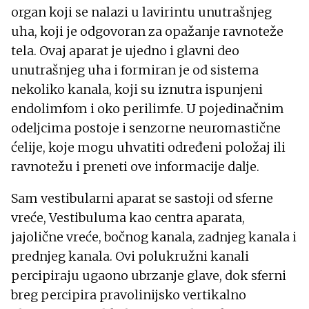
organ koji se nalazi u lavirintu unutrašnjeg
uha, koji je odgovoran za opažanje ravnoteže
tela. Ovaj aparat je ujedno i glavni deo
unutrašnjeg uha i formiran je od sistema
nekoliko kanala, koji su iznutra ispunjeni
endolimfom i oko perilimfe. U pojedinačnim
odeljcima postoje i senzorne neuromastične
ćelije, koje mogu uhvatiti određeni položaj ili
ravnotežu i preneti ove informacije dalje.
Sam vestibularni aparat se sastoji od sferne
vreće, Vestibuluma kao centra aparata,
jajolične vreće, bočnog kanala, zadnjeg kanala i
prednjeg kanala. Ovi polukružni kanali
percipiraju ugaono ubrzanje glave, dok sferni
breg percipira pravolinijsko vertikalno