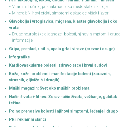
Vitamini: I učinki, priznaki nadbitku i nedostatku, zdroje
Minerali: Njihovi efekti, simptomi oskudice, višak i izvori
Glavobolja i vrtoglavica, migrena, klaster glavobolja i oko
vrata
Druge neurološke dijagnoze i bolesti, njihovi simptomi i druge
informacije
Gripa, prehlad, rinitis, upala grla i viroze (crevne i druge)
Infografike
Kardiovaskularne bolesti: zdravo srce i krvni sudovi
Koža, kožni problemi i manifestacije bolesti (zaraznih,
virusnih, gljivičnih i drugih)
Muški magazin: Svet oko muških problema
Način života + fitnes: Zdrav način života, vežbanje, gubitak
težine
Polno prenosive bolesti i njihovi simptomi, lečenje i drugo
PR i reklamni članci