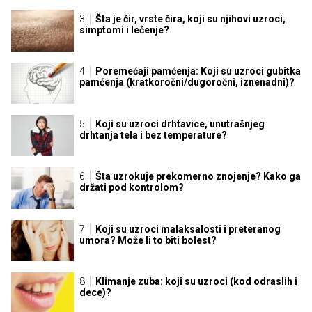
Šta je čir, vrste čira, koji su njihovi uzroci,
simptomi i lečenje?
Poremećaji pamćenja: Koji su uzroci gubitka
pamćenja (kratkoročni/dugoročni, iznenadni)?
Koji su uzroci drhtavice, unutrašnjeg
drhtanja tela i bez temperature?
Šta uzrokuje prekomerno znojenje? Kako ga
držati pod kontrolom?
Koji su uzroci malaksalosti i preteranog
umora? Može li to biti bolest?
Klimanje zuba: koji su uzroci (kod odraslih i
dece)?