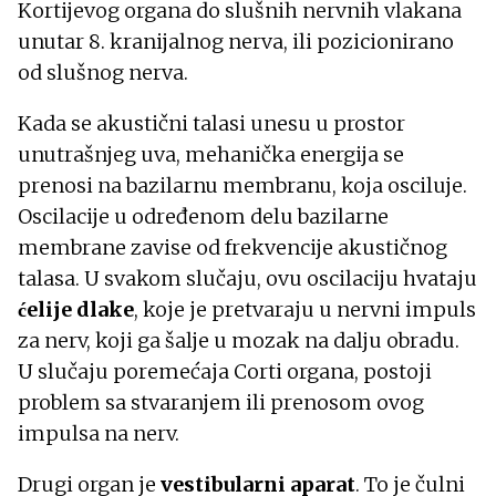
Kortijevog organa do slušnih nervnih vlakana
unutar 8. kranijalnog nerva, ili pozicionirano
od slušnog nerva.
Kada se akustični talasi unesu u prostor
unutrašnjeg uva, mehanička energija se
prenosi na bazilarnu membranu, koja osciluje.
Oscilacije u određenom delu bazilarne
membrane zavise od frekvencije akustičnog
talasa. U svakom slučaju, ovu oscilaciju hvataju
ćelije dlake
, koje je pretvaraju u nervni impuls
za nerv, koji ga šalje u mozak na dalju obradu.
U slučaju poremećaja Corti organa, postoji
problem sa stvaranjem ili prenosom ovog
impulsa na nerv.
Drugi organ je
vestibularni aparat
. To je čulni