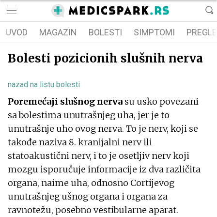
UVOD
MAGAZIN
BOLESTI
SIMPTOMI
PREGLE
Bolesti pozicionih slušnih nerva
nazad na listu bolesti
Poremećaji slušnog nerva
su usko povezani
sa bolestima unutrašnjeg uha, jer je to
unutrašnje uho ovog nerva. To je nerv, koji se
takođe naziva 8. kranijalni nerv ili
statoakustični nerv, i to je osetljiv nerv koji
mozgu isporučuje informacije iz dva različita
organa, naime uha, odnosno Cortijevog
unutrašnjeg ušnog organa i organa za
ravnotežu, posebno vestibularne aparat.