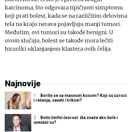
karcinoma, što odgovara tipičnom simptomu
koji prati bolest, kada se na različitim delovima
tela na kraju nerava pojavljuju manji tumori.
Međutim, ovi tumori su takođe benigni. U
ovom slučaju, bolest se takođe mora lečiti
hirurški uklanjanjem klastera ovih ćelija.
Najnovije
Borite se sa masnom kosom? Koji su uzroci
i rešenja, saveti i trikovi?
Bolni limfni čvorovi: šta znače ako bole i
uvećani su?