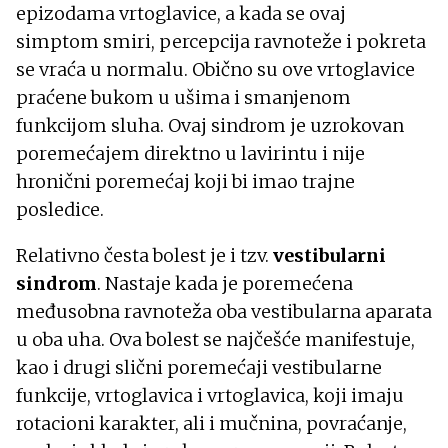
epizodama vrtoglavice, a kada se ovaj
simptom smiri, percepcija ravnoteže i pokreta
se vraća u normalu. Obično su ove vrtoglavice
praćene bukom u ušima i smanjenom
funkcijom sluha. Ovaj sindrom je uzrokovan
poremećajem direktno u lavirintu i nije
hronični poremećaj koji bi imao trajne
posledice.
Relativno česta bolest je i tzv.
vestibularni
sindrom
. Nastaje kada je poremećena
međusobna ravnoteža oba vestibularna aparata
u oba uha. Ova bolest se najčešće manifestuje,
kao i drugi slični poremećaji vestibularne
funkcije, vrtoglavica i vrtoglavica, koji imaju
rotacioni karakter, ali i mučnina, povraćanje,